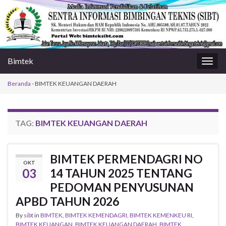
Bimtek
Togg
navig
Beranda
-
BIMTEK KEUANGAN DAERAH
TAG:
BIMTEK KEUANGAN DAERAH
BIMTEK PERMENDAGRI NO
OKT
03
14 TAHUN 2025 TENTANG
PEDOMAN PENYUSUNAN
APBD TAHUN 2026
By
sibt
in
BIMTEK
,
BIMTEK KEMENDAGRI
,
BIMTEK KEMENKEU RI
,
BIMTEK KEUANGAN
,
BIMTEK KEUANGAN DAERAH
,
BIMTEK