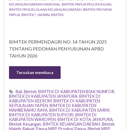
KEUANGAN DAERAH NASIONAL
,
BIMTEK PAPUA PEGUNUNGAN
,
BIMTEK PENGELOLAAN KEUANGAN DAERAH
,
BIMTEK PROVINSI
PAPUA
,
BIMTEK?
,
JADWAL BIMTEK
BIMTEK PERMENDAGRI NO. 14 TAHUN 2025
TENTANG PEDOMAN PENYUSUNAN APBD
TAHUN 2026
Teruskan membaca
Bali
,
Bimtek
,
BIMTEK DI KABUPATEN BIAK NUMFOR
,
BIMTEK DI KABUPATEN JAYAPURA
,
BIMTEK DI
KABUPATEN KEEROM
,
BIMTEK DI KABUPATEN
KEPULAUAN YAPEN
,
BIMTEK DI KABUPATEN
MAMBERAMO RAYA
,
BIMTEK DI KABUPATEN SARMI
,
BIMTEK DI KABUPATEN SUPIORI
,
BIMTEK DI
KABUPATEN WAROPEN
,
BIMTEK DI KOTA JAYAPURA
,
Bimtek Keuangan
,
BIMTEK KEUANGAN DAERAH
,
Bimtek
Majelis Rakyat Papua MRP Provinsi Papua
,
Bimtek MRP