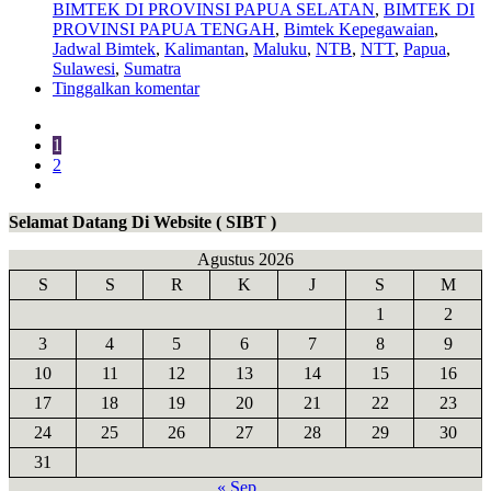
BIMTEK DI PROVINSI PAPUA SELATAN
,
BIMTEK DI
PROVINSI PAPUA TENGAH
,
Bimtek Kepegawaian
,
Jadwal Bimtek
,
Kalimantan
,
Maluku
,
NTB
,
NTT
,
Papua
,
Sulawesi
,
Sumatra
Tinggalkan komentar
1
2
Selamat Datang Di Website ( SIBT )
Agustus 2026
S
S
R
K
J
S
M
1
2
3
4
5
6
7
8
9
10
11
12
13
14
15
16
17
18
19
20
21
22
23
24
25
26
27
28
29
30
31
« Sep