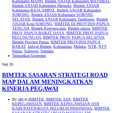
Kabupaten MAPPI
,
Bimtek ANJAB Kabupaten MAYBRAT
,
Bimtek ANJAB Kabupaten Merauke
,
Bimtek ANJAB
Kabupaten RAJA AMPAT
,
Bimtek ANJAB Kabupaten
SORONG
,
Bimtek ANJAB Kabupaten SORONG
SELATAN
,
Bimtek ANJAB Kabupaten Tambrauw
,
Bimtek
ANJAB Kota SORONG
,
BIMTEK DI PROVINSI PAPUA
TENGAH
,
Bimtek Kepegawaian
,
Bimtek papua
,
BIMTEK
PROV PAPUA BARAT DAYA
,
BIMTEK PROV PAPUA
PEGUNUNGAN
,
BIMTEK PROV PAPUA SELATAN
,
Bimtek Provinsi Papua
,
BIMTEK PROVINSI PAPUA
BARAT
,
Jadwal Bimtek
,
Kalimantan
,
Maluku
,
NTB
,
NTT
,
Papua
,
Sulawesi
,
Sumatra
Tinggalkan komentar
Sep
26
BIMTEK SASARAN STRATEGI ROAD
MAP DALAM MENINGKATKAN
KINERJA PEGAWAI
By
sibt
in
BIMTEK
,
BIMTEK ASN
,
BIMTEK
KEPEGAWAIAN
,
BIMTEK KEPEGAWAIAN ASN
KABUPATEN/KOTA SELURUH INDONESIA
,
BIMTEK
SASARAN STRATEGI ROAD MAP DALAM