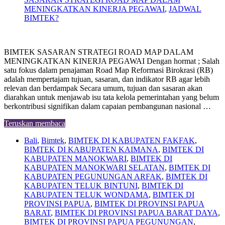
MENINGKATKAN KINERJA PEGAWAI
,
JADWAL
BIMTEK?
BIMTEK SASARAN STRATEGI ROAD MAP DALAM
MENINGKATKAN KINERJA PEGAWAI Dengan hormat ; Salah
satu fokus dalam penajaman Road Map Reformasi Birokrasi (RB)
adalah mempertajam tujuan, sasaran, dan indikator RB agar lebih
relevan dan berdampak Secara umum, tujuan dan sasaran akan
diarahkan untuk menjawab isu tata kelola pemerintahan yang belum
berkontribusi signifikan dalam capaian pembangunan nasional …
Teruskan membaca
Bali
,
Bimtek
,
BIMTEK DI KABUPATEN FAKFAK
,
BIMTEK DI KABUPATEN KAIMANA
,
BIMTEK DI
KABUPATEN MANOKWARI
,
BIMTEK DI
KABUPATEN MANOKWARI SELATAN
,
BIMTEK DI
KABUPATEN PEGUNUNGAN ARFAK
,
BIMTEK DI
KABUPATEN TELUK BINTUNI
,
BIMTEK DI
KABUPATEN TELUK WONDAMA
,
BIMTEK DI
PROVINSI PAPUA
,
BIMTEK DI PROVINSI PAPUA
BARAT
,
BIMTEK DI PROVINSI PAPUA BARAT DAYA
,
BIMTEK DI PROVINSI PAPUA PEGUNUNGAN
,