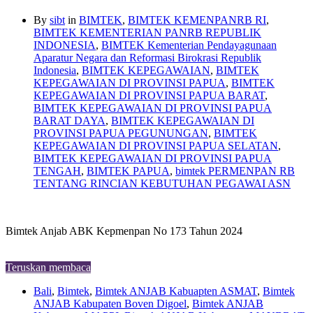
By
sibt
in
BIMTEK
,
BIMTEK KEMENPANRB RI
,
BIMTEK KEMENTERIAN PANRB REPUBLIK
INDONESIA
,
BIMTEK Kementerian Pendayagunaan
Aparatur Negara dan Reformasi Birokrasi Republik
Indonesia
,
BIMTEK KEPEGAWAIAN
,
BIMTEK
KEPEGAWAIAN DI PROVINSI PAPUA
,
BIMTEK
KEPEGAWAIAN DI PROVINSI PAPUA BARAT
,
BIMTEK KEPEGAWAIAN DI PROVINSI PAPUA
BARAT DAYA
,
BIMTEK KEPEGAWAIAN DI
PROVINSI PAPUA PEGUNUNGAN
,
BIMTEK
KEPEGAWAIAN DI PROVINSI PAPUA SELATAN
,
BIMTEK KEPEGAWAIAN DI PROVINSI PAPUA
TENGAH
,
BIMTEK PAPUA
,
bimtek PERMENPAN RB
TENTANG RINCIAN KEBUTUHAN PEGAWAI ASN
Bimtek Anjab ABK Kepmenpan No 173 Tahun 2024
Teruskan membaca
Bali
,
Bimtek
,
Bimtek ANJAB Kabuapten ASMAT
,
Bimtek
ANJAB Kabupaten Boven Digoel
,
Bimtek ANJAB