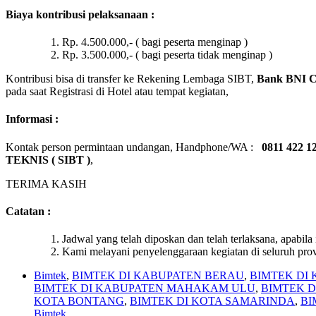
Biaya kontribusi pelaksanaan :
Rp. 4.500.000,- ( bagi peserta menginap )
Rp. 3.500.000,- ( bagi peserta tidak menginap )
Kontribusi bisa di transfer ke Rekening Lembaga SIBT,
Bank BNI Ca
pada saat Registrasi di Hotel atau tempat kegiatan,
Informasi :
Kontak person permintaan undangan, Handphone/WA :
0811 422 1
TEKNIS
(
SIBT )
,
TERIMA KASIH
Catatan :
Jadwal yang telah diposkan dan telah terlaksana, apabil
Kami melayani penyelenggaraan kegiatan di seluruh provin
Bimtek
,
BIMTEK DI KABUPATEN BERAU
,
BIMTEK DI
BIMTEK DI KABUPATEN MAHAKAM ULU
,
BIMTEK D
KOTA BONTANG
,
BIMTEK DI KOTA SAMARINDA
,
BI
Bimtek