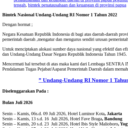
tengah
,
bimtek penatausahaan dan keuangan di provinsi papua
Bimtek Nasional Undang-Undang RI Nomor 1 Tahun 2022
Dengan hormat ;
Negara Kesatuan Republik Indonesia di bagi atas daerah-daerah provin
pemerintah daerah ,mengatur dan mengurus sendiri urusan pemerinta
Untuk menciptakan alokasi sumber daya nasional yang efektif dan efisi
dan Undang-Undang Dasar Negara Republik Indonesia Tahun 1945.
Mencermati hal tersebut di atas maka kami dari Lembaga SENTR
Pendalaman Tugas Pejabat/Aaparat Pemerintah Daerah dalam memaha
” Undang-Undang RI Nomor 1 Tahun
Diselenggarakan Pada :
Bulan Juli 2026
Senin – Kamis, 06s.d. 09 Juli 2026, Hotel Luminor Kota
, Jakarta
Senin – Kamis, 13 s.d. 16 Juli 2026, Hotel Fave Braga
, Bandung
Senin – Kamis, 20 s.d. 23 Juli 2026, Hotel Ibis Style Malioboro
, Yo