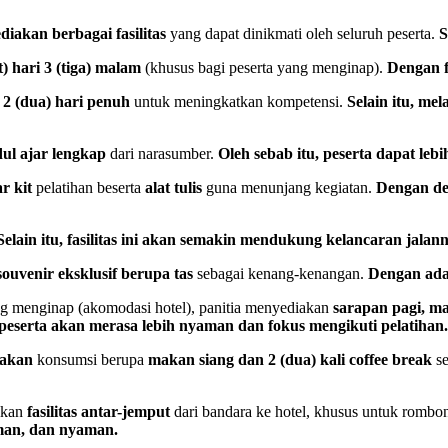
iakan berbagai fasilitas
yang dapat dinikmati oleh seluruh peserta.
S
) hari 3 (tiga) malam
(khusus bagi peserta yang menginap).
Dengan f
a
2 (dua) hari penuh
untuk meningkatkan kompetensi.
Selain itu, me
ul ajar lengkap
dari narasumber.
Oleh sebab itu, peserta dapat l
r kit
pelatihan beserta
alat tulis
guna menunjang kegiatan.
Dengan de
Selain itu, fasilitas ini akan semakin mendukung kelancaran jalann
souvenir eksklusif berupa tas
sebagai kenang-kenangan.
Dengan adan
yang menginap (akomodasi hotel), panitia menyediakan
sarapan pagi, ma
 peserta akan merasa lebih nyaman dan fokus mengikuti pelatihan.
iakan
konsumsi berupa
makan siang dan 2 (dua) kali coffee break
se
rikan
fasilitas antar-jemput
dari bandara ke hotel, khusus untuk romb
aman, dan nyaman.