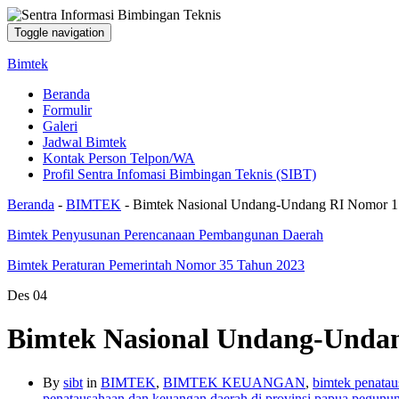
Toggle navigation
Bimtek
Beranda
Formulir
Galeri
Jadwal Bimtek
Kontak Person Telpon/WA
Profil Sentra Infomasi Bimbingan Teknis (SIBT)
Beranda
-
BIMTEK
-
Bimtek Nasional Undang-Undang RI Nomor 1
Bimtek Penyusunan Perencanaan Pembangunan Daerah
Bimtek Peraturan Pemerintah Nomor 35 Tahun 2023
Des
04
Bimtek Nasional Undang-Undan
By
sibt
in
BIMTEK
,
BIMTEK KEUANGAN
,
bimtek penatau
penatausahaan dan keuangan daerah di provinsi papua pegunu