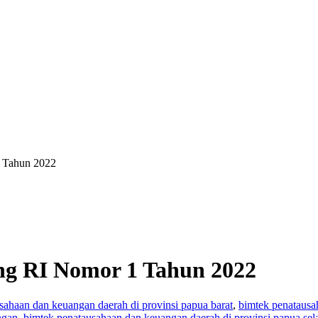
 Tahun 2022
g RI Nomor 1 Tahun 2022
sahaan dan keuangan daerah di provinsi papua barat
,
bimtek penatausa
ngan
,
bimtek penatausahaan dan keuangan daerah di provinsi papua sel