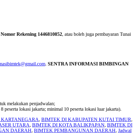
, Nomor Rekening
1446810852
, atau boleh juga pembayaran Tunai
rmasibimtek@gmail.com
.
SENTRA INFORMASI BIMBINGAN
untuk melakukan penjadwalan;
eserta lokasi jakarta; minimal 10 peserta lokasi luar jakarta).
I KARTANEGARA
,
BIMTEK DI KABUPATEN KUTAI TIMUR
,
PASER UTARA
,
BIMTEK DI KOTA BALIKPAPAN
,
BIMTEK DI
GAN DAERAH
,
BIMTEK PEMBANGUNAN DAERAH
,
Jadwal