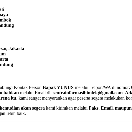
ali
baya
ombok
andung
esar,
Jakarta
tam
karta
ndung
bungi Kontak Person
Bapak YUNUS
melalui Telpon/WA di nomor:
au bahkan
melalui Email di:
sentrainformasibimtek@gmail.com
.
Ad
rena itu
, kami sangat menyarankan agar peserta segera melakukan kon
kemudian akan segera
kami kirimkan melalui
Faks, Email, maupu
an lebih baik.