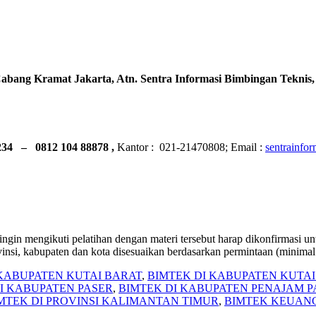
bang Kramat Jakarta, Atn. Sentra Informasi Bimbingan Teknis
234 – 0812 104 88878 ,
Kantor : 021-21470808; Email :
sentrainfo
a ingin mengikuti pelatihan dengan materi tersebut harap dikonfirmasi 
si, kabupaten dan kota disesuaikan berdasarkan permintaan (minimal 8 p
 KABUPATEN KUTAI BARAT
,
BIMTEK DI KABUPATEN KUTA
I KABUPATEN PASER
,
BIMTEK DI KABUPATEN PENAJAM 
MTEK DI PROVINSI KALIMANTAN TIMUR
,
BIMTEK KEUAN