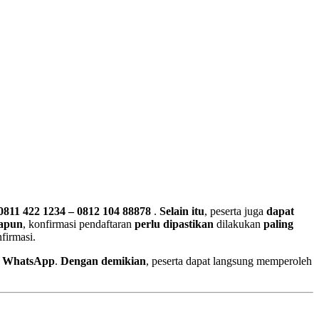
0811 422 1234 – 0812 104 88878
.
Selain itu
, peserta juga
dapat
apun
, konfirmasi pendaftaran
perlu dipastikan
dilakukan
paling
firmasi.
n WhatsApp
.
Dengan demikian
, peserta dapat langsung memperoleh