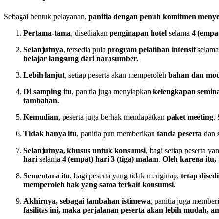
Sebagai bentuk pelayanan,
panitia dengan penuh komitmen menyed
Pertama-tama
, disediakan
penginapan hotel
selama
4 (empat
Selanjutnya
, tersedia pula
program pelatihan intensif
selam
belajar langsung dari narasumber.
Lebih lanjut
, setiap peserta akan memperoleh
bahan dan mod
Di samping itu
, panitia juga menyiapkan
kelengkapan semina
tambahan.
Kemudian
, peserta juga berhak mendapatkan
paket meeting
.
Tidak hanya itu
, panitia pun memberikan
tanda peserta
dan
Selanjutnya, khusus untuk konsumsi
, bagi setiap peserta 
hari
selama
4 (empat) hari 3 (tiga) malam
.
Oleh karena itu,
Sementara itu
, bagi peserta yang tidak menginap,
tetap dised
memperoleh hak yang sama terkait konsumsi.
Akhirnya, sebagai tambahan istimewa
, panitia juga membe
fasilitas ini, maka perjalanan peserta akan lebih mudah, 