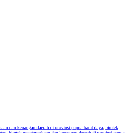
haan dan keuangan daerah di provinsi papua barat daya
,
bimtek
atan
,
bimtek penatausahaan dan keuangan daerah di provinsi papua