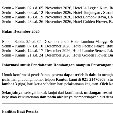
Senin – Kamis, 02 s.d. 05 November 2026, Hotel J4 Legian Kuta
, B
Senin – Kamis, 09 s.d. 12 November 2026, Hotel Tunjungan
, Sura
Senin – Kamis, 16 s.d. 19 November 2026, Hotel Lombok Raya
, L
Senin – Kamis, 23 s.d. 26 November 2026, Hotel Golden Flower,
B
Bulan Desember 2026
Rabu – Sabtu, 02 s.d. 05 Desember 2026, Hotel Luminor Mangga B
Senin – Kamis, 07 s.d. 10 Desember 2026, Hotel Pacific Palace,
Ba
Senin – Kamis, 14 s.d. 17 Desember 2026, Hotel Lumire Senen
, Ja
Senin – Kamis, 21 s.d. 24 Desember 2026, Hotel Golden Flower,
Ba
Informasi untuk Pendaftaran Rombongan maupun Perorangan:
Untuk konfirmasi pendaftaran, peserta
dapat terlebih dahulu
menghu
pula
menghubungi nomor telpon
Kantor
kami di
021-21470808
,
at
lambat
3 (tiga) hari kerja sebelum hari pelaksanaan kegiatan.
Oleh ka
Selanjutnya
, sebagai tindak lanjut dari konfirmasi,
undangan resmi 
kepastian keikutsertaan
dan pada akhirnya
mempersiapkan diri deng
Fasilitas Bagi Peserta: