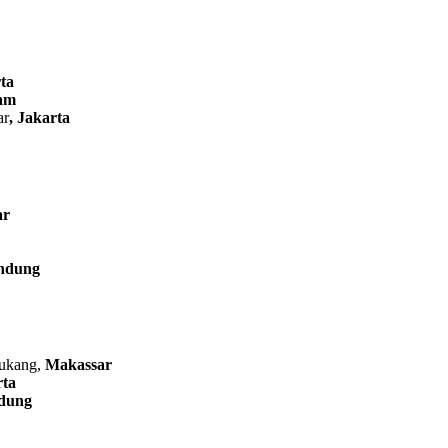
ta
am
ar
, Jakarta
ar
ndung
kukang,
Makassar
rta
dung