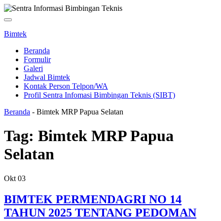
Toggle
navigation
Bimtek
Beranda
Formulir
Galeri
Jadwal Bimtek
Kontak Person Telpon/WA
Profil Sentra Infomasi Bimbingan Teknis (SIBT)
Beranda
-
Bimtek MRP Papua Selatan
Tag:
Bimtek MRP Papua
Selatan
Okt
03
BIMTEK PERMENDAGRI NO 14
TAHUN 2025 TENTANG PEDOMAN