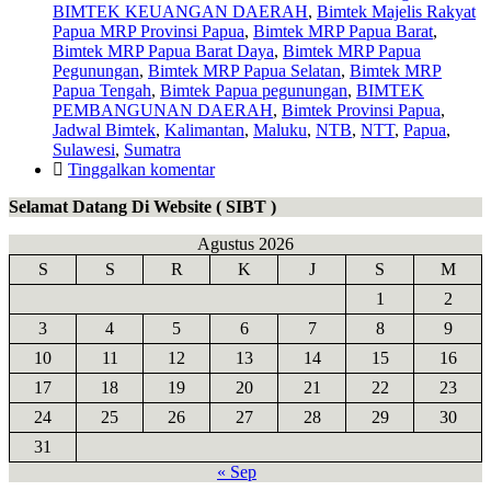
BIMTEK KEUANGAN DAERAH
,
Bimtek Majelis Rakyat
Papua MRP Provinsi Papua
,
Bimtek MRP Papua Barat
,
Bimtek MRP Papua Barat Daya
,
Bimtek MRP Papua
Pegunungan
,
Bimtek MRP Papua Selatan
,
Bimtek MRP
Papua Tengah
,
Bimtek Papua pegunungan
,
BIMTEK
PEMBANGUNAN DAERAH
,
Bimtek Provinsi Papua
,
Jadwal Bimtek
,
Kalimantan
,
Maluku
,
NTB
,
NTT
,
Papua
,
Sulawesi
,
Sumatra
Tinggalkan komentar
Selamat Datang Di Website ( SIBT )
Agustus 2026
S
S
R
K
J
S
M
1
2
3
4
5
6
7
8
9
10
11
12
13
14
15
16
17
18
19
20
21
22
23
24
25
26
27
28
29
30
31
« Sep