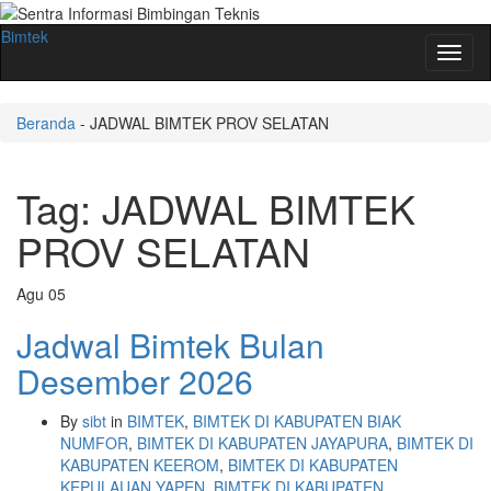
Bimtek
Toggl
naviga
Beranda
-
JADWAL BIMTEK PROV SELATAN
Tag:
JADWAL BIMTEK
PROV SELATAN
Agu
05
Jadwal Bimtek Bulan
Desember 2026
By
sibt
in
BIMTEK
,
BIMTEK DI KABUPATEN BIAK
NUMFOR
,
BIMTEK DI KABUPATEN JAYAPURA
,
BIMTEK DI
KABUPATEN KEEROM
,
BIMTEK DI KABUPATEN
KEPULAUAN YAPEN
,
BIMTEK DI KABUPATEN