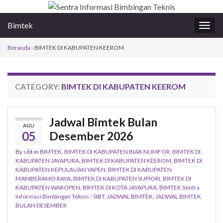
Bimtek
Togg
navig
Beranda
-
BIMTEK DI KABUPATEN KEEROM
CATEGORY:
BIMTEK DI KABUPATEN KEEROM
Jadwal Bimtek Bulan
AGU
05
Desember 2026
By
sibt
in
BIMTEK
,
BIMTEK DI KABUPATEN BIAK NUMFOR
,
BIMTEK DI
KABUPATEN JAYAPURA
,
BIMTEK DI KABUPATEN KEEROM
,
BIMTEK DI
KABUPATEN KEPULAUAN YAPEN
,
BIMTEK DI KABUPATEN
MAMBERAMO RAYA
,
BIMTEK DI KABUPATEN SUPIORI
,
BIMTEK DI
KABUPATEN WAROPEN
,
BIMTEK DI KOTA JAYAPURA
,
BIMTEK Sentra
informasi Bimbingan Teknis - SIBT
,
JADWAL BIMTEK
,
JADWAL BIMTEK
BULAN DESEMBER