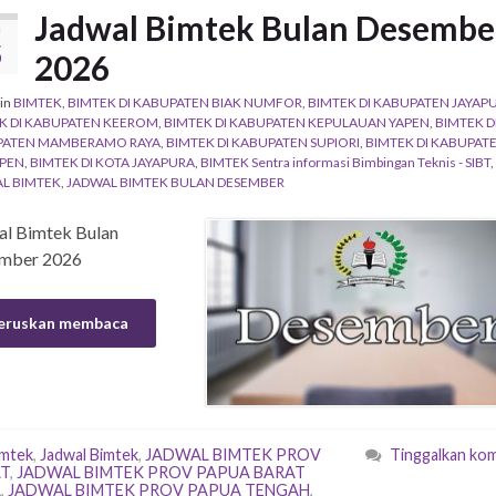
Jadwal Bimtek Bulan Desembe
U
5
2026
in
BIMTEK
,
BIMTEK DI KABUPATEN BIAK NUMFOR
,
BIMTEK DI KABUPATEN JAYAP
K DI KABUPATEN KEEROM
,
BIMTEK DI KABUPATEN KEPULAUAN YAPEN
,
BIMTEK D
PATEN MAMBERAMO RAYA
,
BIMTEK DI KABUPATEN SUPIORI
,
BIMTEK DI KABUPAT
PEN
,
BIMTEK DI KOTA JAYAPURA
,
BIMTEK Sentra informasi Bimbingan Teknis - SIBT
,
L BIMTEK
,
JADWAL BIMTEK BULAN DESEMBER
al Bimtek Bulan
mber 2026
eruskan membaca
imtek
,
Jadwal Bimtek
,
JADWAL BIMTEK PROV
Tinggalkan ko
T
,
JADWAL BIMTEK PROV PAPUA BARAT
A
,
JADWAL BIMTEK PROV PAPUA TENGAH
,