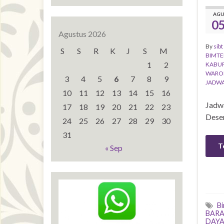
AG
0
Agustus 2026
By
sibt
S
S
R
K
J
S
M
BIMTE
1
2
KABU
WARO
3
4
5
6
7
8
9
JADWA
10
11
12
13
14
15
16
Jadw
17
18
19
20
21
22
23
Dese
24
25
26
27
28
29
30
31
T
« Sep
B
BARA
DAY