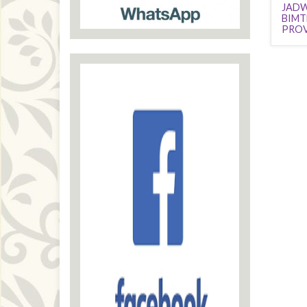
JADW
BIMT
PROV