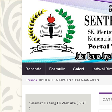
Beranda
Formulir
Galeri
Jadwal Bi
Beranda
-
BIMTEK DI KABUPATEN KEPULAUAN YAPEN
CAT
Selamat Datang Di Website ( SIBT
)