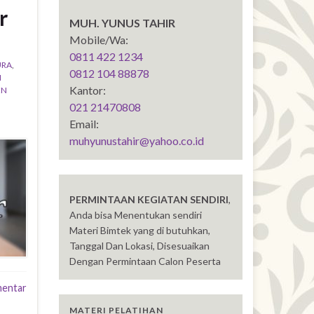
r
MUH. YUNUS TAHIR
Mobile/Wa:
0811 422 1234
URA
,
0812 104 88878
I
Kantor:
EN
021 21470808
Email:
muhyunustahir@yahoo.co.id
PERMINTAAN KEGIATAN SENDIRI
,
Anda bisa Menentukan sendiri
Materi Bimtek yang di butuhkan,
Tanggal Dan Lokasi, Disesuaikan
Dengan Permintaan Calon Peserta
mentar
MATERI PELATIHAN