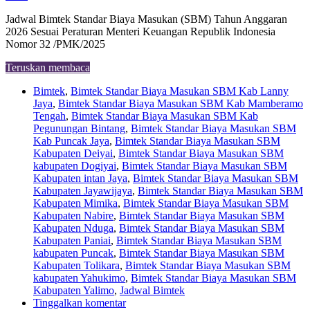
Jadwal Bimtek Standar Biaya Masukan (SBM) Tahun Anggaran
2026 Sesuai Peraturan Menteri Keuangan Republik Indonesia
Nomor 32 /PMK/2025
Teruskan membaca
Bimtek
,
Bimtek Standar Biaya Masukan SBM Kab Lanny
Jaya
,
Bimtek Standar Biaya Masukan SBM Kab Mamberamo
Tengah
,
Bimtek Standar Biaya Masukan SBM Kab
Pegunungan Bintang
,
Bimtek Standar Biaya Masukan SBM
Kab Puncak Jaya
,
Bimtek Standar Biaya Masukan SBM
Kabupaten Deiyai
,
Bimtek Standar Biaya Masukan SBM
kabupaten Dogiyai
,
Bimtek Standar Biaya Masukan SBM
Kabupaten intan Jaya
,
Bimtek Standar Biaya Masukan SBM
Kabupaten Jayawijaya
,
Bimtek Standar Biaya Masukan SBM
Kabupaten Mimika
,
Bimtek Standar Biaya Masukan SBM
Kabupaten Nabire
,
Bimtek Standar Biaya Masukan SBM
Kabupaten Nduga
,
Bimtek Standar Biaya Masukan SBM
Kabupaten Paniai
,
Bimtek Standar Biaya Masukan SBM
kabupaten Puncak
,
Bimtek Standar Biaya Masukan SBM
Kabupaten Tolikara
,
Bimtek Standar Biaya Masukan SBM
kabupaten Yahukimo
,
Bimtek Standar Biaya Masukan SBM
Kabupaten Yalimo
,
Jadwal Bimtek
Tinggalkan komentar