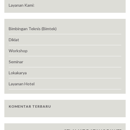
Layanan Kami:
Bimbingan Teknis (Bimtek)
Diklat
Workshop
Seminar
Lokakarya
Layanan Hotel
KOMENTAR TERBARU