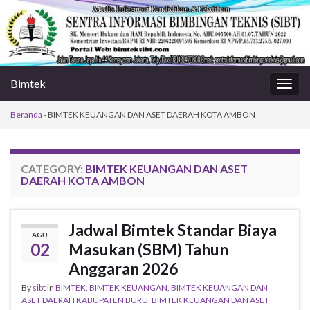
Bimtek
Togg
navig
Beranda
-
BIMTEK KEUANGAN DAN ASET DAERAH KOTA AMBON
CATEGORY:
BIMTEK KEUANGAN DAN ASET
DAERAH KOTA AMBON
Jadwal Bimtek Standar Biaya
AGU
02
Masukan (SBM) Tahun
Anggaran 2026
By
sibt
in
BIMTEK
,
BIMTEK KEUANGAN
,
BIMTEK KEUANGAN DAN
ASET DAERAH KABUPATEN BURU
,
BIMTEK KEUANGAN DAN ASET