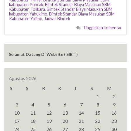
kabupaten Puncak
,
Bimtek Standar Biaya Masukan SBM
Kabupaten Tolikara
,
Bimtek Standar Biaya Masukan SBM
kabupaten Yahukimo
,
Bimtek Standar Biaya Masukan SBM
Kabupaten Yalimo
,
Jadwal Bimtek
Tinggalkan komentar
Selamat Datang Di Website ( SIBT )
Agustus 2026
S
S
R
K
J
S
M
1
2
3
4
5
6
7
8
9
10
11
12
13
14
15
16
17
18
19
20
21
22
23
24
25
26
27
28
29
30