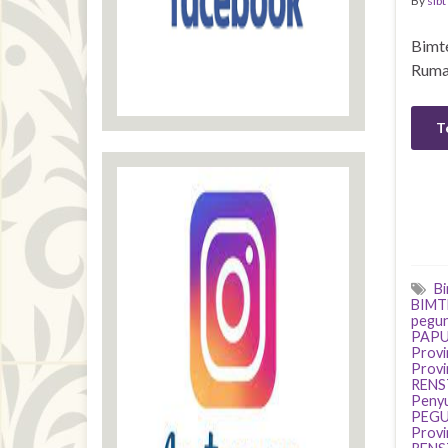
By
sibt
Bimt
Ruma
T
B
BIMT
pegu
PAPU
Provi
Prov
RENS
Peny
PEG
Prov