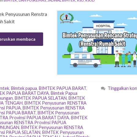
in
BIMTEK
,
DAN PUSKEMAS
,
JADWAL BIMTEK
,
RSU
,
RSUD
ek Penyusunan Renstra
h Sakit
eruskan membaca
imtek
,
Bimtek papua
,
BIMTEK PAPUA BARAT
,
Tinggalkan ko
EK PAPUA BARAT DAYA
,
Bimtek Papua
nungan
,
BIMTEK PAPUA SELATAN
,
BIMTEK
A TENGAH
,
BIMTEK Penyusunan RENSTRA
nsi PAPUA
,
BIMTEK Penyusunan RENSTRA
insi PAPUA BARAT
,
BIMTEK Penyusunan
TRA Provinsi PAPUA BARAT DAYA
,
BIMTEK
usunan RENSTRA Provinsi PAPUA
UNUNGAN
,
BIMTEK Penyusunan RENSTRA
insi PAPUA SELATAN
,
BIMTEK Penyusunan