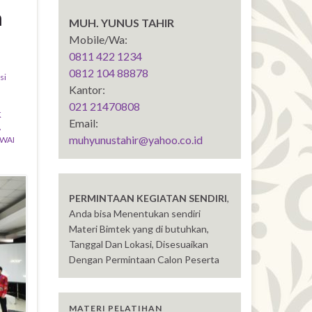
n
MUH. YUNUS TAHIR
Mobile/Wa:
0811 422 1234
0812 104 88878
si
Kantor:
021 21470808
K
Email:
A
muhyunustahir@yahoo.co.id
WAI
PERMINTAAN KEGIATAN SENDIRI
,
Anda bisa Menentukan sendiri
Materi Bimtek yang di butuhkan,
Tanggal Dan Lokasi, Disesuaikan
Dengan Permintaan Calon Peserta
MATERI PELATIHAN