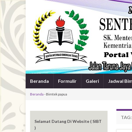
Beranda
Formulir
Galeri
Jadwal Bi
Beranda
-
Bimtek papua
TAG
Selamat Datang Di Website ( SIBT
)