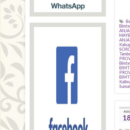
Ba
Bimte
ANJA
MAY
ANJA
Kabu
SORO
Tamb
PROV
Bimte
BIMT
PROV
BIMT
Kalim
Suma
AG
1