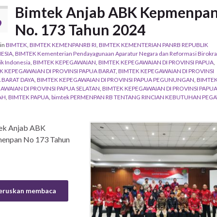
Bimtek Anjab ABK Kepmenpa
T
9
No. 173 Tahun 2024
in
BIMTEK
,
BIMTEK KEMENPANRB RI
,
BIMTEK KEMENTERIAN PANRB REPUBLIK
ESIA
,
BIMTEK Kementerian Pendayagunaan Aparatur Negara dan Reformasi Birokra
ik Indonesia
,
BIMTEK KEPEGAWAIAN
,
BIMTEK KEPEGAWAIAN DI PROVINSI PAPUA
,
K KEPEGAWAIAN DI PROVINSI PAPUA BARAT
,
BIMTEK KEPEGAWAIAN DI PROVINSI
 BARAT DAYA
,
BIMTEK KEPEGAWAIAN DI PROVINSI PAPUA PEGUNUNGAN
,
BIMTE
AWAIAN DI PROVINSI PAPUA SELATAN
,
BIMTEK KEPEGAWAIAN DI PROVINSI PAPU
AH
,
BIMTEK PAPUA
,
bimtek PERMENPAN RB TENTANG RINCIAN KEBUTUHAN PEGA
ek Anjab ABK
enpan No 173 Tahun
2024
eruskan membaca