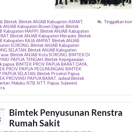
li
,
Bimtek
,
Bimtek ANJAB Kabuapten ASMAT
,
Tinggalkan ko
k ANJAB Kabupaten Boven Digoel
,
Bimtek
B Kabupaten MAPPI
,
Bimtek ANJAB Kabupaten
BRAT
,
Bimtek ANJAB Kabupaten Merauke
,
Bimtek
B Kabupaten RAJA AMPAT
,
Bimtek ANJAB
paten SORONG
,
Bimtek ANJAB Kabupaten
NG SELATAN
,
Bimtek ANJAB Kabupaten
rauw
,
Bimtek ANJAB Kota SORONG
,
BIMTEK DI
INSI PAPUA TENGAH
,
Bimtek Kepegawaian
,
k papua
,
BIMTEK PROV PAPUA BARAT DAYA
,
EK PROV PAPUA PEGUNUNGAN
,
BIMTEK
 PAPUA SELATAN
,
Bimtek Provinsi Papua
,
EK PROVINSI PAPUA BARAT
,
Jadwal Bimtek
,
antan
,
Maluku
,
NTB
,
NTT
,
Papua
,
Sulawesi
,
tra
Bimtek Penyusunan Renstra
U
8
Rumah Sakit