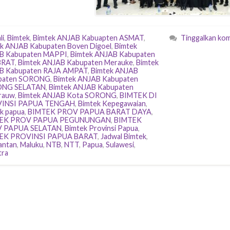
li
,
Bimtek
,
Bimtek ANJAB Kabuapten ASMAT
,
Tinggalkan ko
k ANJAB Kabupaten Boven Digoel
,
Bimtek
B Kabupaten MAPPI
,
Bimtek ANJAB Kabupaten
BRAT
,
Bimtek ANJAB Kabupaten Merauke
,
Bimtek
B Kabupaten RAJA AMPAT
,
Bimtek ANJAB
paten SORONG
,
Bimtek ANJAB Kabupaten
NG SELATAN
,
Bimtek ANJAB Kabupaten
rauw
,
Bimtek ANJAB Kota SORONG
,
BIMTEK DI
INSI PAPUA TENGAH
,
Bimtek Kepegawaian
,
k papua
,
BIMTEK PROV PAPUA BARAT DAYA
,
EK PROV PAPUA PEGUNUNGAN
,
BIMTEK
 PAPUA SELATAN
,
Bimtek Provinsi Papua
,
EK PROVINSI PAPUA BARAT
,
Jadwal Bimtek
,
antan
,
Maluku
,
NTB
,
NTT
,
Papua
,
Sulawesi
,
tra