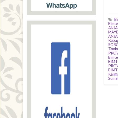
Ba
Bimte
ANJA
MAY
ANJA
Kabu
SORO
Tamb
PROV
Bimte
BIMT
PROV
BIMT
Kalim
Suma