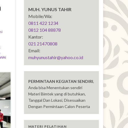
n
MUH. YUNUS TAHIR
Mobile/Wa:
0811 422 1234
0812 104 88878
si
Kantor:
021 21470808
K
Email:
A
muhyunustahir@yahoo.co.id
WAI
PERMINTAAN KEGIATAN SENDIRI
,
Anda bisa Menentukan sendiri
Materi Bimtek yang di butuhkan,
Tanggal Dan Lokasi, Disesuaikan
Dengan Permintaan Calon Peserta
MATERI PELATIHAN