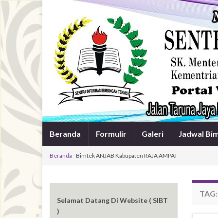
Beranda
Formulir
Galeri
Jadwal Bi
Beranda
-
Bimtek ANJAB Kabupaten RAJA AMPAT
TAG
Selamat Datang Di Website ( SIBT
)