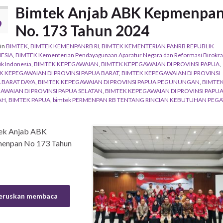
Bimtek Anjab ABK Kepmenpa
T
9
No. 173 Tahun 2024
in
BIMTEK
,
BIMTEK KEMENPANRB RI
,
BIMTEK KEMENTERIAN PANRB REPUBLIK
ESIA
,
BIMTEK Kementerian Pendayagunaan Aparatur Negara dan Reformasi Birokra
ik Indonesia
,
BIMTEK KEPEGAWAIAN
,
BIMTEK KEPEGAWAIAN DI PROVINSI PAPUA
,
K KEPEGAWAIAN DI PROVINSI PAPUA BARAT
,
BIMTEK KEPEGAWAIAN DI PROVINSI
 BARAT DAYA
,
BIMTEK KEPEGAWAIAN DI PROVINSI PAPUA PEGUNUNGAN
,
BIMTE
AWAIAN DI PROVINSI PAPUA SELATAN
,
BIMTEK KEPEGAWAIAN DI PROVINSI PAPU
AH
,
BIMTEK PAPUA
,
bimtek PERMENPAN RB TENTANG RINCIAN KEBUTUHAN PEGA
ek Anjab ABK
enpan No 173 Tahun
2024
eruskan membaca