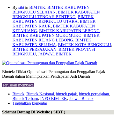
By
sibt
in
BIMTEK
,
BIMTEK KABUPATEN
BENGKULU SELATAN
,
BIMTEK KABUPATEN
BENGKULU TENGAH BENTENG
,
BIMTEK
KABUPATEN BENGKULU UTARA
,
BIMTEK
KABUPATEN KAUR
,
BIMTEK KABUPATEN
KEPAHIANG
,
BIMTEK KABUPATEN LEBONG
,
BIMTEK KABUPATEN MUKOMUKO
,
BIMTEK
KABUPATEN REJANG LEBONG
,
BIMTEK
KABUPATEN SELUMA
,
BIMTEK KOTA BENGKULU
,
BIMTEK PERPAJAKAN
,
BIMTEK PROVINSI
BENGKULU
,
JADWAL BIMTEK
Bimtek/ Diklat Optimalisasi Pemungutan dan Penggalian Pajak
Daerah dalam Meningkatkan Pendapatan Asli Daerah
Teruskan membaca
Bimtek
,
Bimtek Nasional
,
bimtek pajak
,
bimtek perpajakan
,
Bimtek Terbaru
,
INFO BIMTEK
,
Jadwal Bimtek
Tinggalkan komentar
Selamat Datang Di Website ( SIBT )