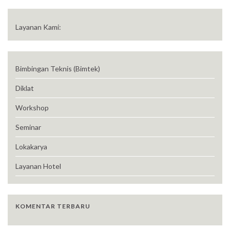
Layanan Kami:
Bimbingan Teknis (Bimtek)
Diklat
Workshop
Seminar
Lokakarya
Layanan Hotel
KOMENTAR TERBARU