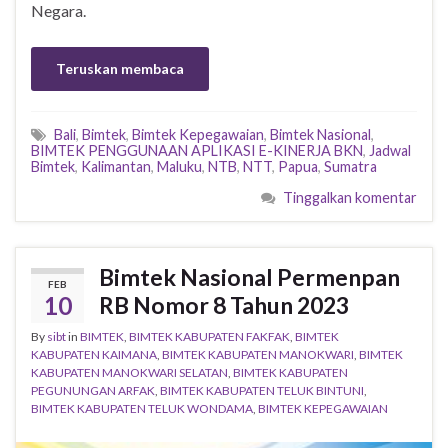
Negara.
Teruskan membaca
Bali
,
Bimtek
,
Bimtek Kepegawaian
,
Bimtek Nasional
,
BIMTEK PENGGUNAAN APLIKASI E-KINERJA BKN
,
Jadwal
Bimtek
,
Kalimantan
,
Maluku
,
NTB
,
NTT
,
Papua
,
Sumatra
Tinggalkan komentar
Bimtek Nasional Permenpan
FEB
10
RB Nomor 8 Tahun 2023
By
sibt
in
BIMTEK
,
BIMTEK KABUPATEN FAKFAK
,
BIMTEK
KABUPATEN KAIMANA
,
BIMTEK KABUPATEN MANOKWARI
,
BIMTEK
KABUPATEN MANOKWARI SELATAN
,
BIMTEK KABUPATEN
PEGUNUNGAN ARFAK
,
BIMTEK KABUPATEN TELUK BINTUNI
,
BIMTEK KABUPATEN TELUK WONDAMA
,
BIMTEK KEPEGAWAIAN