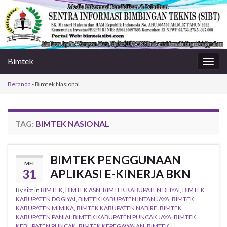
Bimtek
Togg
navig
Beranda
-
Bimtek Nasional
TAG:
BIMTEK NASIONAL
BIMTEK PENGGUNAAN
MEI
31
APLIKASI E-KINERJA BKN
By
sibt
in
BIMTEK
,
BIMTEK ASN
,
BIMTEK KABUPATEN DEIYAI
,
BIMTEK
KABUPATEN DOGIYAI
,
BIMTEK KABUPATEN INTAN JAYA
,
BIMTEK
KABUPATEN MIMIKA
,
BIMTEK KABUPATEN NABIRE
,
BIMTEK
KABUPATEN PANIAI
,
BIMTEK KABUPATEN PUNCAK JAYA
,
BIMTEK
KEBUPATEN PUNCAK
,
BIMTEK KEPEGAWAIAN
,
BIMTEK