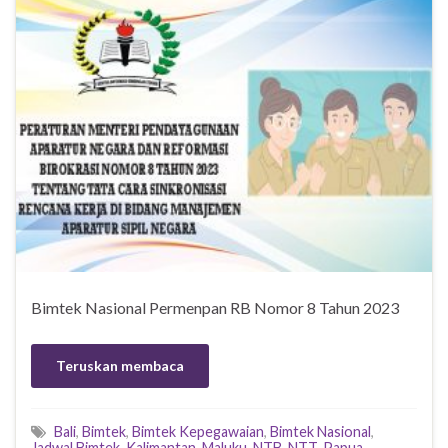
Bimtek Nasional Permenpan RB Nomor 8 Tahun 2023
Teruskan membaca
Bali
,
Bimtek
,
Bimtek Kepegawaian
,
Bimtek Nasional
,
Jadwal Bimtek
,
Kalimantan
,
Maluku
,
NTB
,
NTT
,
Papua
,