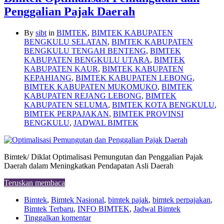
Penggalian Pajak Daerah
By
sibt
in
BIMTEK
,
BIMTEK KABUPATEN
BENGKULU SELATAN
,
BIMTEK KABUPATEN
BENGKULU TENGAH BENTENG
,
BIMTEK
KABUPATEN BENGKULU UTARA
,
BIMTEK
KABUPATEN KAUR
,
BIMTEK KABUPATEN
KEPAHIANG
,
BIMTEK KABUPATEN LEBONG
,
BIMTEK KABUPATEN MUKOMUKO
,
BIMTEK
KABUPATEN REJANG LEBONG
,
BIMTEK
KABUPATEN SELUMA
,
BIMTEK KOTA BENGKULU
,
BIMTEK PERPAJAKAN
,
BIMTEK PROVINSI
BENGKULU
,
JADWAL BIMTEK
Bimtek/ Diklat Optimalisasi Pemungutan dan Penggalian Pajak
Daerah dalam Meningkatkan Pendapatan Asli Daerah
Teruskan membaca
Bimtek
,
Bimtek Nasional
,
bimtek pajak
,
bimtek perpajakan
,
Bimtek Terbaru
,
INFO BIMTEK
,
Jadwal Bimtek
Tinggalkan komentar