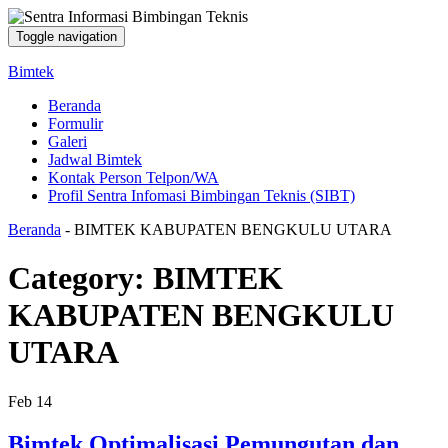
Toggle navigation
Bimtek
Beranda
Formulir
Galeri
Jadwal Bimtek
Kontak Person Telpon/WA
Profil Sentra Infomasi Bimbingan Teknis (SIBT)
Beranda
-
BIMTEK KABUPATEN BENGKULU UTARA
Category:
BIMTEK
KABUPATEN BENGKULU
UTARA
Feb
14
Bimtek Optimalisasi Pemungutan dan