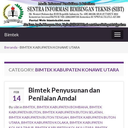
Bimtek
Togg
navig
Beranda
-
BIMTEK KABUPATEN KONAWE UTARA
CATEGORY:
BIMTEK KABUPATEN KONAWE UTARA
Bimtek Penyusunan dan
FEB
14
Penilaian Amdal
By
sibt
in
BIMTEK
,
BIMTEK KABUPATEN BOMBANA
,
BIMTEK
KABUPATEN BUTON
,
BIMTEK KABUPATEN BUTON SELATAN
,
BIMTEK KABUPATEN BUTON TENGAH
,
BIMTEK KABUPATEN BUTON
UTARA
,
BIMTEK KABUPATEN KOLAKA
,
BIMTEK KABUPATEN
KOLAKA TIMUR
,
BIMTEK KABUPATEN KOLAKA UTARA
,
BIMTEK