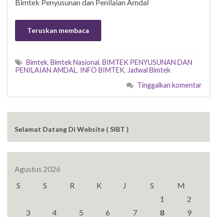
Bimtek Penyusunan dan Penilaian Amdal
Teruskan membaca
Bimtek
,
Bimtek Nasional
,
BIMTEK PENYUSUNAN DAN
PENILAIAN AMDAL
,
INFO BIMTEK
,
Jadwal Bimtek
Tinggalkan komentar
Selamat Datang Di Website ( SIBT )
Agustus 2026
S
S
R
K
J
S
M
1
2
3
4
5
6
7
8
9