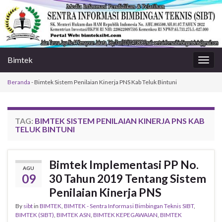
Bimtek
Togg
navig
Beranda
-
Bimtek Sistem Penilaian Kinerja PNS Kab Teluk Bintuni
TAG:
BIMTEK SISTEM PENILAIAN KINERJA PNS KAB
TELUK BINTUNI
Bimtek Implementasi PP No.
AGU
09
30 Tahun 2019 Tentang Sistem
Penilaian Kinerja PNS
By
sibt
in
BIMTEK
,
BIMTEK - Sentra Informasi Bimbingan Teknis SIBT
,
BIMTEK (SIBT)
,
BIMTEK ASN
,
BIMTEK KEPEGAWAIAN
,
BIMTEK