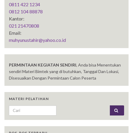
0811 422 1234
0812 104 88878
Kantor:
021 21470808
Email:
muhyunustahir@yahoo.co.id
PERMINTAAN KEGIATAN SENDIRI
, Anda bisa Menentukan
sendiri Materi Bimtek yang di butuhkan, Tanggal Dan Lokasi,
Disesuaikan Dengan Permintaan Calon Peserta
MATERI PELATIHAN
Search for:
POS-POS TERBARU