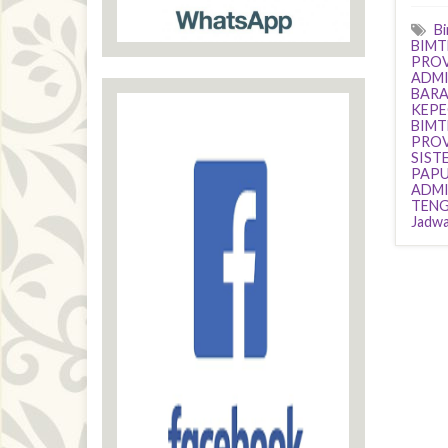
B
BIMT
PROV
ADMI
BARAT
KEPE
BIMT
PROV
SIST
PAPU
ADMI
TENG
Jadwa