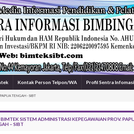
mtek
Kontak Person Telpon/WA
Profil Sentra Infomas
PAPUA TENGAH - SIBT
:
BIMTEK SISTEM ADMINISTRASI KEPEGAWAIAN PROV. PAP
AH – SIBT