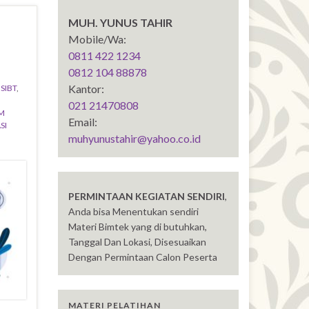
MUH. YUNUS TAHIR
Mobile/Wa:
0811 422 1234
0812 104 88878
N
Kantor:
SIBT
,
021 21470808
M
Email:
SI
muhyunustahir@yahoo.co.id
PERMINTAAN KEGIATAN SENDIRI
,
Anda bisa Menentukan sendiri
Materi Bimtek yang di butuhkan,
Tanggal Dan Lokasi, Disesuaikan
Dengan Permintaan Calon Peserta
MATERI PELATIHAN