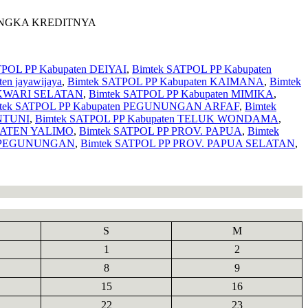
ANGKA KREDITNYA
TPOL PP Kabupaten DEIYAI
,
Bimtek SATPOL PP Kabupaten
en jayawijaya
,
Bimtek SATPOL PP Kabupaten KAIMANA
,
Bimtek
OKWARI SELATAN
,
Bimtek SATPOL PP Kabupaten MIMIKA
,
tek SATPOL PP Kabupaten PEGUNUNGAN ARFAF
,
Bimtek
INTUNI
,
Bimtek SATPOL PP Kabupaten TELUK WONDAMA
,
PATEN YALIMO
,
Bimtek SATPOL PP PROV. PAPUA
,
Bimtek
A PEGUNUNGAN
,
Bimtek SATPOL PP PROV. PAPUA SELATAN
,
S
M
1
2
8
9
15
16
22
23