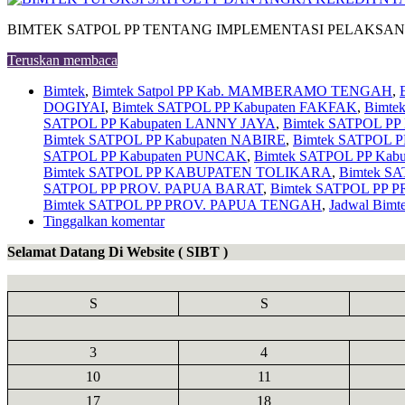
BIMTEK SATPOL PP TENTANG IMPLEMENTASI PELAKSA
Teruskan membaca
Bimtek
,
Bimtek Satpol PP Kab. MAMBERAMO TENGAH
,
DOGIYAI
,
Bimtek SATPOL PP Kabupaten FAKFAK
,
Bimte
SATPOL PP Kabupaten LANNY JAYA
,
Bimtek SATPOL P
Bimtek SATPOL PP Kabupaten NABIRE
,
Bimtek SATPOL 
SATPOL PP Kabupaten PUNCAK
,
Bimtek SATPOL PP Ka
Bimtek SATPOL PP KABUPATEN TOLIKARA
,
Bimtek 
SATPOL PP PROV. PAPUA BARAT
,
Bimtek SATPOL PP
Bimtek SATPOL PP PROV. PAPUA TENGAH
,
Jadwal Bimt
Tinggalkan komentar
Selamat Datang Di Website ( SIBT )
S
S
3
4
10
11
17
18