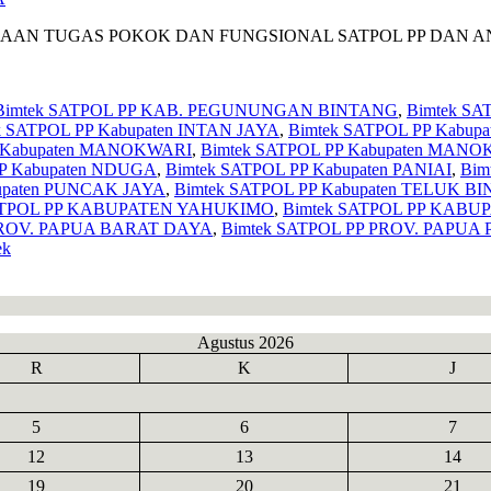
NAAN TUGAS POKOK DAN FUNGSIONAL SATPOL PP DAN 
Bimtek SATPOL PP KAB. PEGUNUNGAN BINTANG
,
Bimtek SA
k SATPOL PP Kabupaten INTAN JAYA
,
Bimtek SATPOL PP Kabupat
P Kabupaten MANOKWARI
,
Bimtek SATPOL PP Kabupaten MAN
PP Kabupaten NDUGA
,
Bimtek SATPOL PP Kabupaten PANIAI
,
Bim
bupaten PUNCAK JAYA
,
Bimtek SATPOL PP Kabupaten TELUK B
SATPOL PP KABUPATEN YAHUKIMO
,
Bimtek SATPOL PP KABU
 PROV. PAPUA BARAT DAYA
,
Bimtek SATPOL PP PROV. PAPU
ek
Agustus 2026
R
K
J
5
6
7
12
13
14
19
20
21