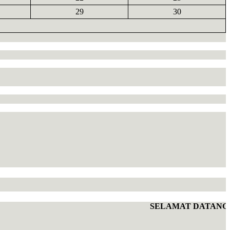
29
30
SELAMAT DATANG DI