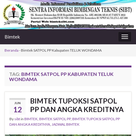
Bimtek
Togg
navig
Beranda
-
Bimtek SATPOL PP Kabupaten TELUK WONDAMA
TAG:
BIMTEK SATPOL PP KABUPATEN TELUK
WONDAMA
BIMTEK TUPOKSI SATPOL
JUN
12
PP DAN ANGKA KREDITNYA
By
sibt
in
BIMTEK
,
BIMTEK SATPOL PP
,
BIMTEK TUPOKSI SATPOL PP
DAN ANGKA KREDITNYA
,
JADWAL BIMTEK