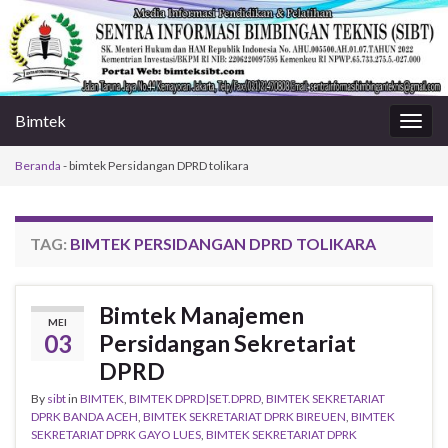
Bimtek
Togg
navig
Beranda
-
bimtek Persidangan DPRD tolikara
TAG:
BIMTEK PERSIDANGAN DPRD TOLIKARA
Bimtek Manajemen
MEI
03
Persidangan Sekretariat
DPRD
By
sibt
in
BIMTEK
,
BIMTEK DPRD|SET.DPRD
,
BIMTEK SEKRETARIAT
DPRK BANDA ACEH
,
BIMTEK SEKRETARIAT DPRK BIREUEN
,
BIMTEK
SEKRETARIAT DPRK GAYO LUES
,
BIMTEK SEKRETARIAT DPRK