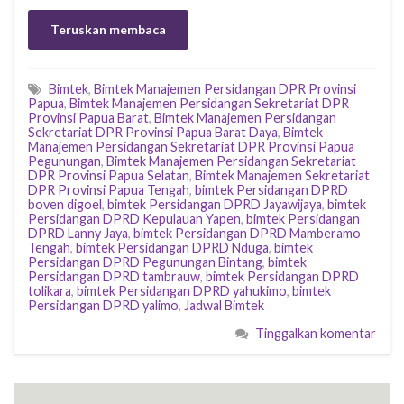
Teruskan membaca
Bimtek
,
Bimtek Manajemen Persidangan DPR Provinsi
Papua
,
Bimtek Manajemen Persidangan Sekretariat DPR
Provinsi Papua Barat
,
Bimtek Manajemen Persidangan
Sekretariat DPR Provinsi Papua Barat Daya
,
Bimtek
Manajemen Persidangan Sekretariat DPR Provinsi Papua
Pegunungan
,
Bimtek Manajemen Persidangan Sekretariat
DPR Provinsi Papua Selatan
,
Bimtek Manajemen Sekretariat
DPR Provinsi Papua Tengah
,
bimtek Persidangan DPRD
boven digoel
,
bimtek Persidangan DPRD Jayawijaya
,
bimtek
Persidangan DPRD Kepulauan Yapen
,
bimtek Persidangan
DPRD Lanny Jaya
,
bimtek Persidangan DPRD Mamberamo
Tengah
,
bimtek Persidangan DPRD Nduga
,
bimtek
Persidangan DPRD Pegunungan Bintang
,
bimtek
Persidangan DPRD tambrauw
,
bimtek Persidangan DPRD
tolikara
,
bimtek Persidangan DPRD yahukimo
,
bimtek
Persidangan DPRD yalimo
,
Jadwal Bimtek
Tinggalkan komentar