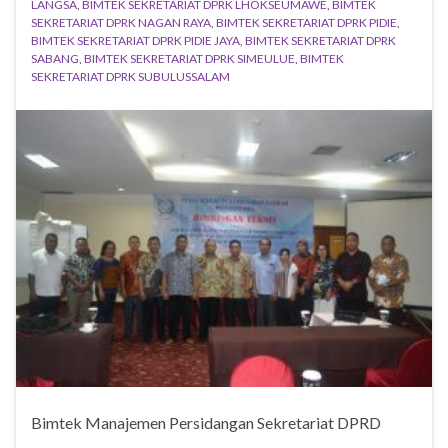
LANGSA
,
BIMTEK SEKRETARIAT DPRK LHOKSEUMAWE
,
BIMTEK
SEKRETARIAT DPRK NAGAN RAYA
,
BIMTEK SEKRETARIAT DPRK PIDIE
,
BIMTEK SEKRETARIAT DPRK PIDIE JAYA
,
BIMTEK SEKRETARIAT DPRK
SABANG
,
BIMTEK SEKRETARIAT DPRK SIMEULUE
,
BIMTEK
SEKRETARIAT DPRK SUBULUSSALAM
Bimtek Manajemen Persidangan Sekretariat DPRD