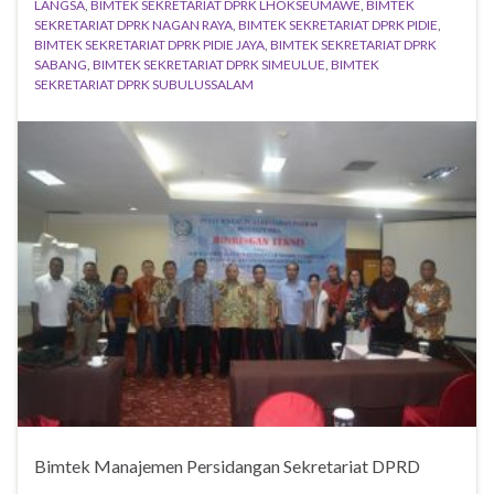
LANGSA
,
BIMTEK SEKRETARIAT DPRK LHOKSEUMAWE
,
BIMTEK
SEKRETARIAT DPRK NAGAN RAYA
,
BIMTEK SEKRETARIAT DPRK PIDIE
,
BIMTEK SEKRETARIAT DPRK PIDIE JAYA
,
BIMTEK SEKRETARIAT DPRK
SABANG
,
BIMTEK SEKRETARIAT DPRK SIMEULUE
,
BIMTEK
SEKRETARIAT DPRK SUBULUSSALAM
Bimtek Manajemen Persidangan Sekretariat DPRD