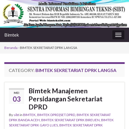
Bimtek
Togg
navig
Beranda
-
BIMTEK SEKRETARIAT DPRK LANGSA
CATEGORY:
BIMTEK SEKRETARIAT DPRK LANGSA
Bimtek Manajemen
MEI
03
Persidangan Sekretariat
DPRD
By
sibt
in
BIMTEK
,
BIMTEK DPRD|SET.DPRD
,
BIMTEK SEKRETARIAT
DPRK BANDA ACEH
,
BIMTEK SEKRETARIAT DPRK BIREUEN
,
BIMTEK
SEKRETARIAT DPRK GAYO LUES
,
BIMTEK SEKRETARIAT DPRK