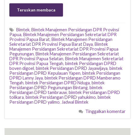
Teruskan membaca
Bimtek
,
Bimtek Manajemen Persidangan DPR Provinsi
Papua
,
Bimtek Manajemen Persidangan Sekretariat DPR
Provinsi Papua Barat
,
Bimtek Manajemen Persidangan
Sekretariat DPR Provinsi Papua Barat Daya
,
Bimtek
Manajemen Persidangan Sekretariat DPR Provinsi Papua
Pegunungan
,
Bimtek Manajemen Persidangan Sekretariat
DPR Provinsi Papua Selatan
,
Bimtek Manajemen Sekretariat
DPR Provinsi Papua Tengah
,
bimtek Persidangan DPRD
boven digoel
,
bimtek Persidangan DPRD Jayawijaya
,
bimtek
Persidangan DPRD Kepulauan Yapen
,
bimtek Persidangan
DPRD Lanny Jaya
,
bimtek Persidangan DPRD Mamberamo
Tengah
,
bimtek Persidangan DPRD Nduga
,
bimtek
Persidangan DPRD Pegunungan Bintang
,
bimtek
Persidangan DPRD tambrauw
,
bimtek Persidangan DPRD
tolikara
,
bimtek Persidangan DPRD yahukimo
,
bimtek
Persidangan DPRD yalimo
,
Jadwal Bimtek
Tinggalkan komentar