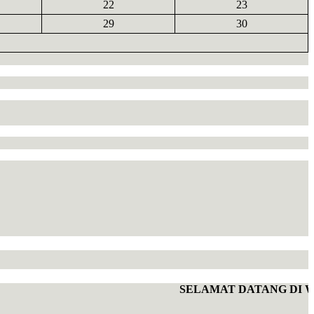
22
23
29
30
SELAMAT DATANG DI WE