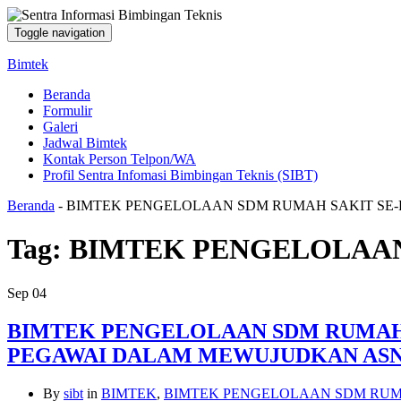
Toggle navigation
Bimtek
Beranda
Formulir
Galeri
Jadwal Bimtek
Kontak Person Telpon/WA
Profil Sentra Infomasi Bimbingan Teknis (SIBT)
Beranda
-
BIMTEK PENGELOLAAN SDM RUMAH SAKIT SE-
Tag:
BIMTEK PENGELOLAAN
Sep
04
BIMTEK PENGELOLAAN SDM RUMAH 
PEGAWAI DALAM MEWUJUDKAN ASN
By
sibt
in
BIMTEK
,
BIMTEK PENGELOLAAN SDM RUM