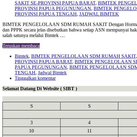
SAKIT SE-PROVINSI PAPUA BARAT
,
BIMTEK PENGEL
PROVINSI PAPUA PEGUNUNGAN
,
BIMTEK PENGELO
PROVINSI PAPUA TENGAH
,
JADWAL BIMTEK
BIMTEK PENGELOLAAN SDM RUMAH SAKIT Dengan Hormat, Berdas
dan PPPK secara jelas disebutkan bahwa setiap ASN mempunyai ha
salah satunya melalui Bimtek …
Teruskan membaca
Bimtek
,
BIMTEK PENGELOLAAN SDM RUMAH SAKIT
PROVINSI PAPUA BARAT
,
BIMTEK PENGELOLAAN SD
PAPUA PEGUNUNGAN
,
BIMTEK PENGELOLAAN SDM
TENGAH
,
Jadwal Bimtek
Tinggalkan komentar
Selamat Datang Di Website ( SIBT )
S
S
3
4
10
11