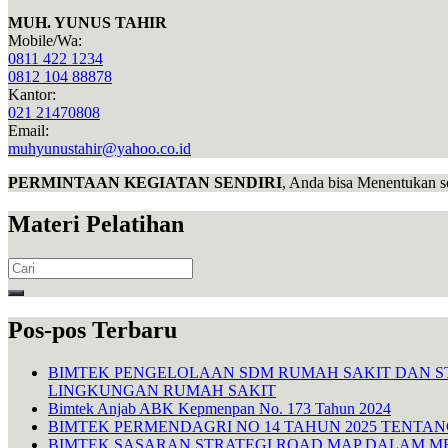
MUH. YUNUS TAHIR
Mobile/Wa:
0811 422 1234
0812 104 88878
Kantor:
021 21470808
Email:
muhyunustahir@yahoo.co.id
PERMINTAAN KEGIATAN SENDIRI
, Anda bisa Menentukan s
Materi Pelatihan
Search
for:
Pos-pos Terbaru
BIMTEK PENGELOLAAN SDM RUMAH SAKIT DAN S
LINGKUNGAN RUMAH SAKIT
Bimtek Anjab ABK Kepmenpan No. 173 Tahun 2024
BIMTEK PERMENDAGRI NO 14 TAHUN 2025 TENTA
BIMTEK SASARAN STRATEGI ROAD MAP DALAM M