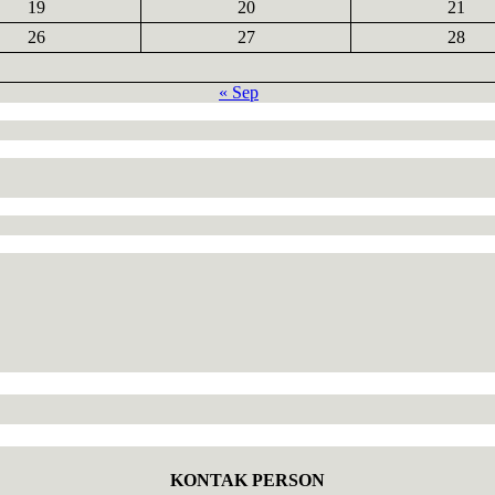
19
20
21
26
27
28
« Sep
KONTAK PERSON