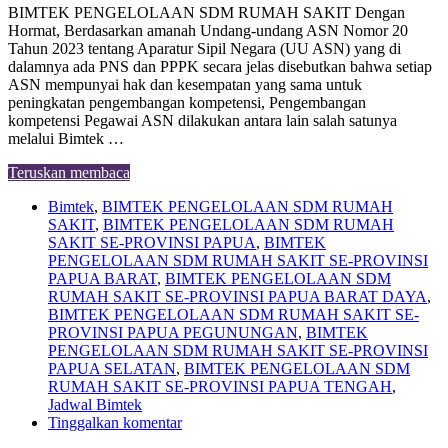
BIMTEK PENGELOLAAN SDM RUMAH SAKIT Dengan
Hormat, Berdasarkan amanah Undang-undang ASN Nomor 20
Tahun 2023 tentang Aparatur Sipil Negara (UU ASN) yang di
dalamnya ada PNS dan PPPK secara jelas disebutkan bahwa setiap
ASN mempunyai hak dan kesempatan yang sama untuk
peningkatan pengembangan kompetensi, Pengembangan
kompetensi Pegawai ASN dilakukan antara lain salah satunya
melalui Bimtek …
Teruskan membaca
Bimtek
,
BIMTEK PENGELOLAAN SDM RUMAH
SAKIT
,
BIMTEK PENGELOLAAN SDM RUMAH
SAKIT SE-PROVINSI PAPUA
,
BIMTEK
PENGELOLAAN SDM RUMAH SAKIT SE-PROVINSI
PAPUA BARAT
,
BIMTEK PENGELOLAAN SDM
RUMAH SAKIT SE-PROVINSI PAPUA BARAT DAYA
,
BIMTEK PENGELOLAAN SDM RUMAH SAKIT SE-
PROVINSI PAPUA PEGUNUNGAN
,
BIMTEK
PENGELOLAAN SDM RUMAH SAKIT SE-PROVINSI
PAPUA SELATAN
,
BIMTEK PENGELOLAAN SDM
RUMAH SAKIT SE-PROVINSI PAPUA TENGAH
,
Jadwal Bimtek
Tinggalkan komentar