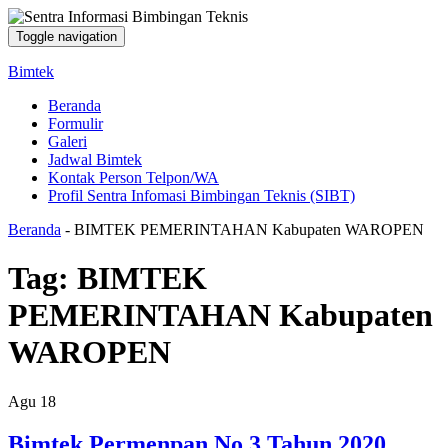
Toggle navigation
Bimtek
Beranda
Formulir
Galeri
Jadwal Bimtek
Kontak Person Telpon/WA
Profil Sentra Infomasi Bimbingan Teknis (SIBT)
Beranda
-
BIMTEK PEMERINTAHAN Kabupaten WAROPEN
Tag:
BIMTEK
PEMERINTAHAN Kabupaten
WAROPEN
Agu
18
Bimtek Permenpan No 3 Tahun 2020