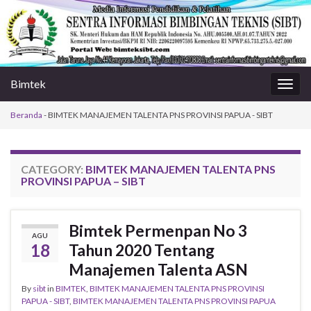
Bimtek
Togg
navig
Beranda
-
BIMTEK MANAJEMEN TALENTA PNS PROVINSI PAPUA - SIBT
CATEGORY:
BIMTEK MANAJEMEN TALENTA PNS
PROVINSI PAPUA – SIBT
Bimtek Permenpan No 3
AGU
18
Tahun 2020 Tentang
Manajemen Talenta ASN
By
sibt
in
BIMTEK
,
BIMTEK MANAJEMEN TALENTA PNS PROVINSI
PAPUA - SIBT
,
BIMTEK MANAJEMEN TALENTA PNS PROVINSI PAPUA