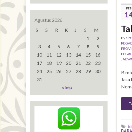
FEB
1
Agustus 2026
Ta
S
S
R
K
J
S
M
1
2
By
sibt
PEGAD
3
4
5
6
7
8
9
PROVI
PEGAD
10
11
12
13
14
15
16
JADWA
17
18
19
20
21
22
23
24
25
26
27
28
29
30
Bimt
31
Jasa 
Nomo
« Sep
T
B
BARA