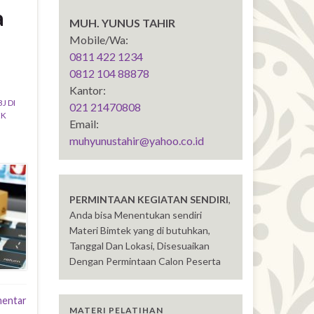
a
MUH. YUNUS TAHIR
Mobile/Wa:
0811 422 1234
0812 104 88878
Kantor:
J DI
021 21470808
EK
Email:
muhyunustahir@yahoo.co.id
PERMINTAAN KEGIATAN SENDIRI
,
Anda bisa Menentukan sendiri
Materi Bimtek yang di butuhkan,
Tanggal Dan Lokasi, Disesuaikan
Dengan Permintaan Calon Peserta
mentar
MATERI PELATIHAN