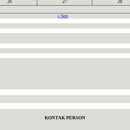
26
27
28
« Sep
KONTAK PERSON