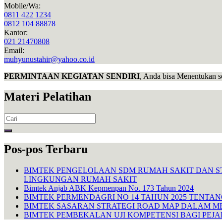
Mobile/Wa:
0811 422 1234
0812 104 88878
Kantor:
021 21470808
Email:
muhyunustahir@yahoo.co.id
PERMINTAAN KEGIATAN SENDIRI
, Anda bisa Menentukan s
Materi Pelatihan
Search
for:
Pos-pos Terbaru
BIMTEK PENGELOLAAN SDM RUMAH SAKIT DAN S
LINGKUNGAN RUMAH SAKIT
Bimtek Anjab ABK Kepmenpan No. 173 Tahun 2024
BIMTEK PERMENDAGRI NO 14 TAHUN 2025 TENTA
BIMTEK SASARAN STRATEGI ROAD MAP DALAM M
BIMTEK PEMBEKALAN UJI KOMPETENSI BAGI PEJ