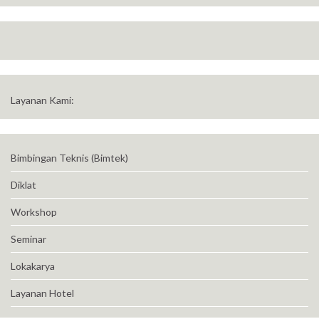
Layanan Kami:
Bimbingan Teknis (Bimtek)
Diklat
Workshop
Seminar
Lokakarya
Layanan Hotel