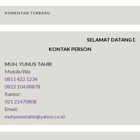
KOMENTAR TERBARU
SELAMAT DATANG DI W
KONTAK PERSON
MUH. YUNUS TAHIR
Mobile/Wa:
0811 422 1234
0812 104 88878
Kantor:
021 21470808
Email:
muhyunustahir@yahoo.co.id