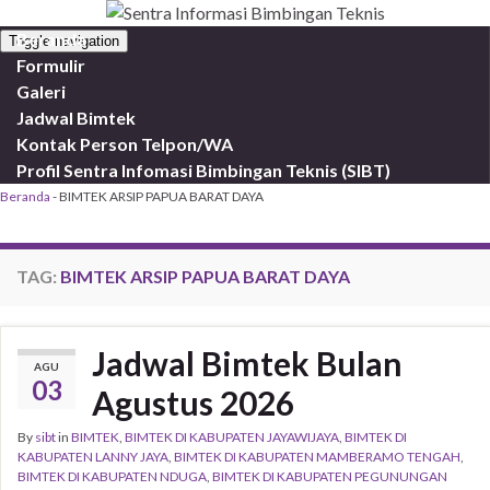
Beranda
Toggle navigation
Formulir
Galeri
Jadwal Bimtek
Kontak Person Telpon/WA
Profil Sentra Infomasi Bimbingan Teknis (SIBT)
Beranda
-
BIMTEK ARSIP PAPUA BARAT DAYA
TAG:
BIMTEK ARSIP PAPUA BARAT DAYA
Jadwal Bimtek Bulan
AGU
03
Agustus 2026
By
sibt
in
BIMTEK
,
BIMTEK DI KABUPATEN JAYAWIJAYA
,
BIMTEK DI
KABUPATEN LANNY JAYA
,
BIMTEK DI KABUPATEN MAMBERAMO TENGAH
,
BIMTEK DI KABUPATEN NDUGA
,
BIMTEK DI KABUPATEN PEGUNUNGAN