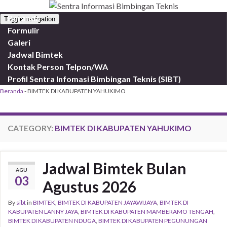
Beranda
Toggle navigation
Formulir
Galeri
Jadwal Bimtek
Kontak Person Telpon/WA
Profil Sentra Infomasi Bimbingan Teknis (SIBT)
Beranda
-
BIMTEK DI KABUPATEN YAHUKIMO
CATEGORY:
BIMTEK DI KABUPATEN YAHUKIMO
Jadwal Bimtek Bulan
AGU
03
Agustus 2026
By
sibt
in
BIMTEK
,
BIMTEK DI KABUPATEN JAYAWIJAYA
,
BIMTEK DI
KABUPATEN LANNY JAYA
,
BIMTEK DI KABUPATEN MAMBERAMO TENGAH
,
BIMTEK DI KABUPATEN NDUGA
,
BIMTEK DI KABUPATEN PEGUNUNGAN