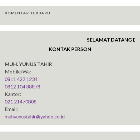
KOMENTAR TERBARU
SELAMAT DATANG DI W
KONTAK PERSON
MUH. YUNUS TAHIR
Mobile/Wa:
0811 422 1234
0812 104 88878
Kantor:
021 21470808
Email:
muhyunustahir@yahoo.co.id