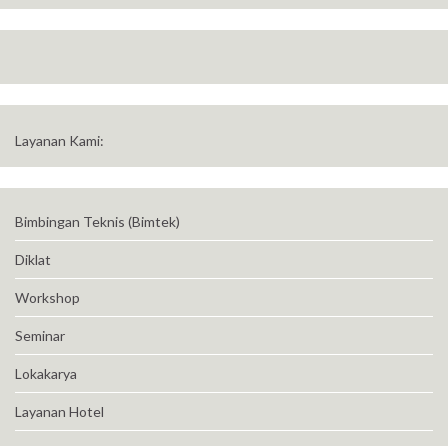
Layanan Kami:
Bimbingan Teknis (Bimtek)
Diklat
Workshop
Seminar
Lokakarya
Layanan Hotel