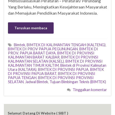
Mensosialisasikan Peraturan – Peraturan/ Perundang
Yang Berlaku, Meningkatkan Kesejahteraan Masyarakat
dan Memajukan Pendidikan Masyarakat Indonesia.
Teruskan membaca
Bimtek
,
BIMTEK DI KALIMANTAN TENGAH (KALTENG)
,
BIMTEK DI PROV PAPUA PEGUNUNGAN
,
BIMTEK DI
PROV. PAPUA BARAT DAYA
,
BIMTEK DI PROVINSI
KALIMANTAN BARAT KALBAR
,
BIMTEK DI PROVINSI
KALIMANTAN SELATAN (KALSEL)
,
BIMTEK DI PROVINSI
KALIMANTAN TIMUR KALTIM
,
Bimtek di Provinsi Kalimatan
Utara (KALTARA)
,
BIMTEK DI PROVINSI PAPUA
,
BIMTEK
DI PROVINSI PAPUA BARAT
,
BIMTEK DI PROVINSI
PAPUA TENGAH
,
BIMTEK DI PROVINSI PROVINSI
SELATAN
,
Jadwal Bimtek
,
Tujuan Bimbingan Teknis (BIMTEK)
Tinggalkan komentar
Selamat Datang Di Website ( SIBT )