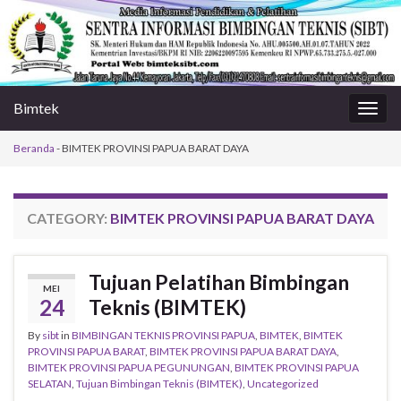
Bimtek
Togg
navig
Beranda
-
BIMTEK PROVINSI PAPUA BARAT DAYA
CATEGORY:
BIMTEK PROVINSI PAPUA BARAT DAYA
Tujuan Pelatihan Bimbingan
MEI
24
Teknis (BIMTEK)
By
sibt
in
BIMBINGAN TEKNIS PROVINSI PAPUA
,
BIMTEK
,
BIMTEK
PROVINSI PAPUA BARAT
,
BIMTEK PROVINSI PAPUA BARAT DAYA
,
BIMTEK PROVINSI PAPUA PEGUNUNGAN
,
BIMTEK PROVINSI PAPUA
SELATAN
,
Tujuan Bimbingan Teknis (BIMTEK)
,
Uncategorized