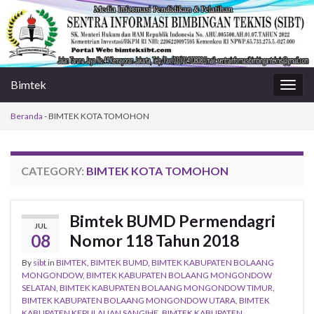
Bimtek
Togg
navig
Beranda
-
BIMTEK KOTA TOMOHON
CATEGORY:
BIMTEK KOTA TOMOHON
Bimtek BUMD Permendagri
JUL
08
Nomor 118 Tahun 2018
By
sibt
in
BIMTEK
,
BIMTEK BUMD
,
BIMTEK KABUPATEN BOLAANG
MONGONDOW
,
BIMTEK KABUPATEN BOLAANG MONGONDOW
SELATAN
,
BIMTEK KABUPATEN BOLAANG MONGONDOW TIMUR
,
BIMTEK KABUPATEN BOLAANG MONGONDOW UTARA
,
BIMTEK
KABUPATEN KEPULAUAN SANGIHE
,
BIMTEK KABUPATEN