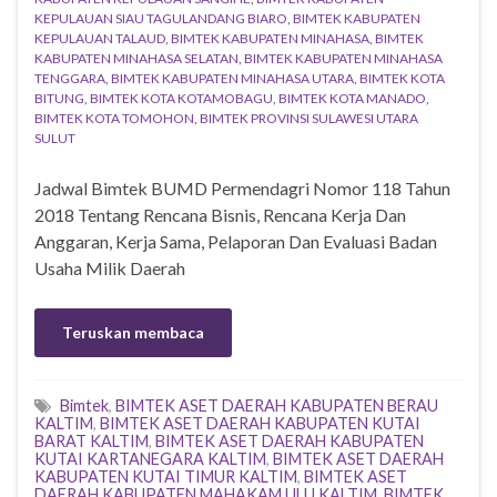
KEPULAUAN SIAU TAGULANDANG BIARO
,
BIMTEK KABUPATEN
KEPULAUAN TALAUD
,
BIMTEK KABUPATEN MINAHASA
,
BIMTEK
KABUPATEN MINAHASA SELATAN
,
BIMTEK KABUPATEN MINAHASA
TENGGARA
,
BIMTEK KABUPATEN MINAHASA UTARA
,
BIMTEK KOTA
BITUNG
,
BIMTEK KOTA KOTAMOBAGU
,
BIMTEK KOTA MANADO
,
BIMTEK KOTA TOMOHON
,
BIMTEK PROVINSI SULAWESI UTARA
SULUT
Jadwal Bimtek BUMD Permendagri Nomor 118 Tahun
2018 Tentang Rencana Bisnis, Rencana Kerja Dan
Anggaran, Kerja Sama, Pelaporan Dan Evaluasi Badan
Usaha Milik Daerah
Teruskan membaca
Bimtek
,
BIMTEK ASET DAERAH KABUPATEN BERAU
KALTIM
,
BIMTEK ASET DAERAH KABUPATEN KUTAI
BARAT KALTIM
,
BIMTEK ASET DAERAH KABUPATEN
KUTAI KARTANEGARA KALTIM
,
BIMTEK ASET DAERAH
KABUPATEN KUTAI TIMUR KALTIM
,
BIMTEK ASET
DAERAH KABUPATEN MAHAKAM ULU KALTIM
,
BIMTEK