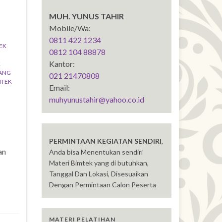
MUH. YUNUS TAHIR
Mobile/Wa:
0811 422 1234
EK
0812 104 88878
Kantor:
K
DANG
021 21470808
MTEK
Email:
muhyunustahir@yahoo.co.id
PERMINTAAN KEGIATAN SENDIRI
,
an
Anda bisa Menentukan sendiri
Materi Bimtek yang di butuhkan,
Tanggal Dan Lokasi, Disesuaikan
Dengan Permintaan Calon Peserta
MATERI PELATIHAN