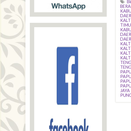
B
BERA
KABU
DAER
KALT
TIMU
KABU
DAER
DAER
KALT
KALT
KALT
KALT
TEN
TEN
PAPU
PAPU
PAPU
PAPU
JAYA
PUNC