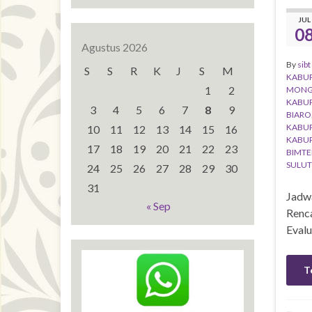
JUL
0
Agustus 2026
By
sibt
S
S
R
K
J
S
M
KABU
1
2
MONG
KABUP
3
4
5
6
7
8
9
BIARO
KABUP
10
11
12
13
14
15
16
KABUP
17
18
19
20
21
22
23
BIMTE
SULUT
24
25
26
27
28
29
30
31
Jadw
« Sep
Renca
Evalu
T