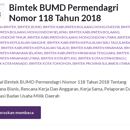
Bimtek BUMD Permendagri
8
Nomor 118 Tahun 2018
in
BIMTEK
,
BIMTEK BUMD
,
BIMTEK KABUPATEN BOLAANG MONGONDOW
,
BIMT
PATEN BOLAANG MONGONDOW SELATAN
,
BIMTEK KABUPATEN BOLAANG
ONDOW TIMUR
,
BIMTEK KABUPATEN BOLAANG MONGONDOW UTARA
,
BIMTE
ATEN KEPULAUAN SANGIHE
,
BIMTEK KABUPATEN KEPULAUAN SIAU TAGULAN
,
BIMTEK KABUPATEN KEPULAUAN TALAUD
,
BIMTEK KABUPATEN MINAHASA
,
BI
ATEN MINAHASA SELATAN
,
BIMTEK KABUPATEN MINAHASA TENGGARA
,
BIMTEK
ATEN MINAHASA UTARA
,
BIMTEK KOTA BITUNG
,
BIMTEK KOTA KOTAMOBAGU
,
K KOTA MANADO
,
BIMTEK KOTA TOMOHON
,
BIMTEK PROVINSI SULAWESI UTARA
al Bimtek BUMD Permendagri Nomor 118 Tahun 2018 Tentang
na Bisnis, Rencana Kerja Dan Anggaran, Kerja Sama, Pelaporan D
asi Badan Usaha Milik Daerah
eruskan membaca