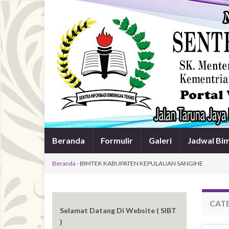
Beranda
Formulir
Galeri
Jadwal Bi
Beranda
-
BIMTEK KABUPATEN KEPULAUAN SANGIHE
CAT
Selamat Datang Di Website ( SIBT
)