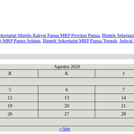
kretariat Majelis Rakyat Papua MRP Provinsi Papua
,
Bimtek Sekretar
at MRP Papua Selatan
,
Bimtek Sekretariat MRP Papua Tengah
,
Jadwal
Agustus 2026
R
K
J
5
6
7
12
13
14
19
20
21
26
27
28
« Sep