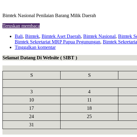
Bimtek Nasional Penilaian Barang Milik Daerah
Teruskan membaca
Bali
,
Bimtek
,
Bimtek Aset Daerah
,
Bimtek Nasional
,
Bimtek Se
Bimtek Sekretariat MRP Papua Pegunungan
,
Bimtek Sekretari
Tinggalkan komentar
Selamat Datang Di Website ( SIBT )
S
S
3
4
10
11
17
18
24
25
31