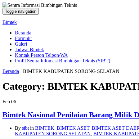
Toggle navigation
Bimtek
Beranda
Formulir
Galeri
Jadwal Bimtek
Kontak Person Telpon/WA
Profil Sentra Infomasi Bimbingan Teknis (SIBT)
Beranda
-
BIMTEK KABUPATEN SORONG SELATAN
Category:
BIMTEK KABUPAT
Feb
06
Bimtek Nasional Penilaian Barang Milik 
By
sibt
in
BIMTEK
,
BIMTEK ASET
,
BIMTEK ASET DAE
KABUPATEN SORONG SELATAN
,
BIMTEK KABUPAT