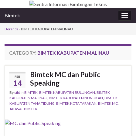
Bimtek
Togg
navig
Beranda
-
BIMTEK KABUPATEN MALINAU
CATEGORY:
BIMTEK KABUPATEN MALINAU
Bimtek MC dan Public
FEB
14
Speaking
By
sibt
in
BIMTEK
,
BIMTEK KABUPATEN BULUNGAN
,
BIMTEK
KABUPATEN MALINAU
,
BIMTEK KABUPATEN NUNUKAN
,
BIMTEK
KABUPATEN TANA TIDUNG
,
BIMTEK KOTA TARAKAN
,
BIMTEK MC
,
JADWAL BIMTEK