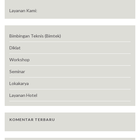
Layanan Kami:
Bimbingan Teknis (Bimtek)
Diklat
Workshop
Seminar
Lokakarya
Layanan Hotel
KOMENTAR TERBARU