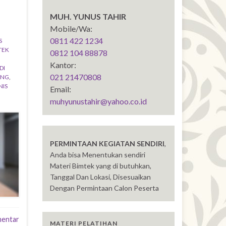
MUH. YUNUS TAHIR
Mobile/Wa:
0811 422 1234
S
TEK
0812 104 88878
Kantor:
DI
021 21470808
ANG
,
NIS
Email:
muhyunustahir@yahoo.co.id
PERMINTAAN KEGIATAN SENDIRI
,
Anda bisa Menentukan sendiri
Materi Bimtek yang di butuhkan,
Tanggal Dan Lokasi, Disesuaikan
Dengan Permintaan Calon Peserta
mentar
MATERI PELATIHAN