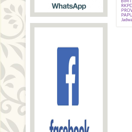
BIMT
RKPD
PROV
PAPU
Jadwa