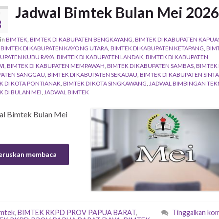
Jadwal Bimtek Bulan Mei 2026
U
3
in
BIMTEK
,
BIMTEK DI KABUPATEN BENGKAYANG
,
BIMTEK DI KABUPATEN KAPUA
,
BIMTEK DI KABUPATEN KAYONG UTARA
,
BIMTEK DI KABUPATEN KETAPANG
,
BIM
BUPATEN KUBU RAYA
,
BIMTEK DI KABUPATEN LANDAK
,
BIMTEK DI KABUPATEN
WI
,
BIMTEK DI KABUPATEN MEMPAWAH
,
BIMTEK DI KABUPATEN SAMBAS
,
BIMTEK 
PATEN SANGGAU
,
BIMTEK DI KABUPATEN SEKADAU
,
BIMTEK DI KABUPATEN SINT
K DI KOTA PONTIANAK
,
BIMTEK DI KOTA SINGKAWANG
,
JADWAL BIMBINGAN TEK
K DI BULAN MEI
,
JADWAL BIMTEK
al Bimtek Bulan Mei
eruskan membaca
imtek
,
BIMTEK RKPD PROV PAPUA BARAT
,
Tinggalkan ko