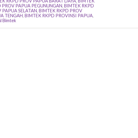
EK RKPD PROV PAPUA BARAT DAYA
,
BIMTEK
 PROV PAPUA PEGUNUNGAN
,
BIMTEK RKPD
 PAPUA SELATAN
,
BIMTEK RKPD PROV
A TENGAH
,
BIMTEK RKPD PROVINSI PAPUA
,
l Bimtek