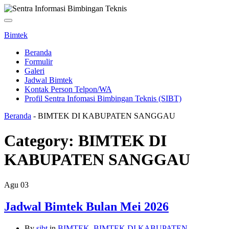
Toggle
navigation
Bimtek
Beranda
Formulir
Galeri
Jadwal Bimtek
Kontak Person Telpon/WA
Profil Sentra Infomasi Bimbingan Teknis (SIBT)
Beranda
-
BIMTEK DI KABUPATEN SANGGAU
Category:
BIMTEK DI
KABUPATEN SANGGAU
Agu
03
Jadwal Bimtek Bulan Mei 2026
By
sibt
in
BIMTEK
,
BIMTEK DI KABUPATEN