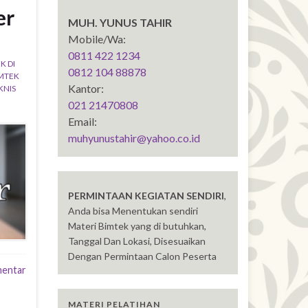
er
MUH. YUNUS TAHIR
Mobile/Wa:
0811 422 1234
K DI
0812 104 88878
MTEK
Kantor:
KNIS
021 21470808
Email:
muhyunustahir@yahoo.co.id
PERMINTAAN KEGIATAN SENDIRI
,
Anda bisa Menentukan sendiri
Materi Bimtek yang di butuhkan,
Tanggal Dan Lokasi, Disesuaikan
Dengan Permintaan Calon Peserta
mentar
MATERI PELATIHAN