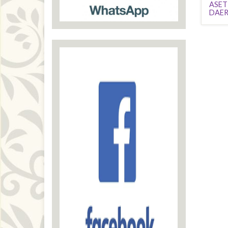
ASET
DAER