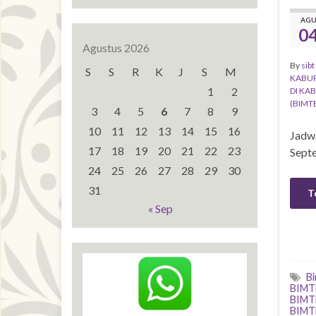
AG
0
Agustus 2026
By
sibt
S
S
R
K
J
S
M
KABUP
1
2
DI KA
(BIMT
3
4
5
6
7
8
9
10
11
12
13
14
15
16
Jadw
17
18
19
20
21
22
23
Sept
24
25
26
27
28
29
30
31
T
« Sep
B
BIMT
BIMT
BIMT