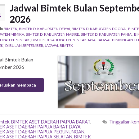
Jadwal Bimtek Bulan Septemb
U
4
2026
in
BIMTEK
,
BIMTEK DI KABUPATEN DEIYAI
,
BIMTEK DI KABUPATEN DOGIYAI
,
BIMTE
ATEN MIMIKA
,
BIMTEK DI KABUPATEN NABIRE
,
BIMTEK DI KABUPATEN PANIAI
,
BI
BUPATEN PUNCAK
,
BIMTEK DI KABUPATEN PUNCAK JAYA
,
JADWAL BIMBINGAN TE
EK) DI BULAN SEPTEMBER
,
JADWAL BIMTEK
al Bimtek Bulan
ember 2026
eruskan membaca
imtek
,
BIMTEK ASET DAERAH PAPUA BARAT
,
Tinggalkan ko
EK ASET DAERAH PAPUA BARAT DAYA
,
EK ASET DAERAH PAPUA PEGUNUNGAN
,
EK ASET DAERAH PAPUA SELATAN
,
BIMTEK