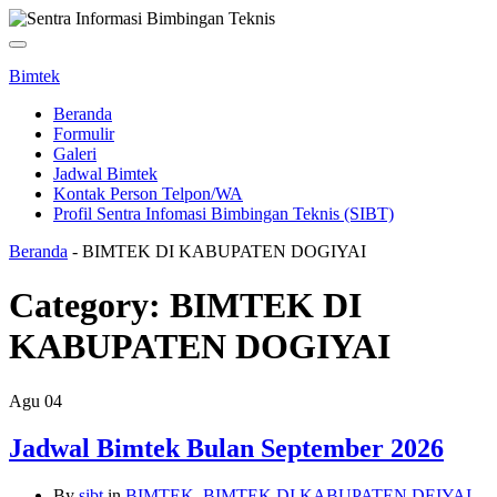
Toggle
navigation
Bimtek
Beranda
Formulir
Galeri
Jadwal Bimtek
Kontak Person Telpon/WA
Profil Sentra Infomasi Bimbingan Teknis (SIBT)
Beranda
-
BIMTEK DI KABUPATEN DOGIYAI
Category:
BIMTEK DI
KABUPATEN DOGIYAI
Agu
04
Jadwal Bimtek Bulan September 2026
By
sibt
in
BIMTEK
,
BIMTEK DI KABUPATEN DEIYAI
,