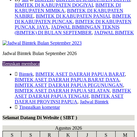
BIMTEK DI KABUPATEN DOGIYAI
,
BIMTEK DI
KABUPATEN MIMIKA
,
BIMTEK DI KABUPATEN
NABIRE
,
BIMTEK DI KABUPATEN PANIAI
,
BIMTEK
DI KABUPATEN PUNCAK
,
BIMTEK DI KABUPATEN
PUNCAK JAYA
,
JADWAL BIMBINGAN TEKNIS
(BIMTEK) DI BULAN SEPTEMBER
,
JADWAL BIMTEK
Jadwal Bimtek Bulan September 2026
Teruskan membaca
Bimtek
,
BIMTEK ASET DAERAH PAPUA BARAT
,
BIMTEK ASET DAERAH PAPUA BARAT DAYA
,
BIMTEK ASET DAERAH PAPUA PEGUNUNGAN
,
BIMTEK ASET DAERAH PAPUA SELATAN
,
BIMTEK
ASET DAERAH PAPUA TENGAH
,
BIMTEK ASET
DAERAH PROVINSI PAPUA
,
Jadwal Bimtek
Tinggalkan komentar
Selamat Datang Di Website ( SIBT )
Agustus 2026
S
S
R
K
J
S
M