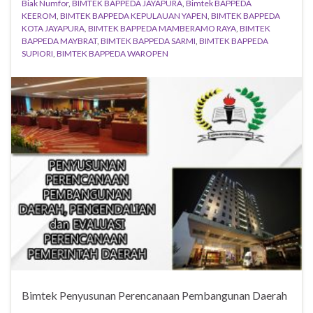
Biak Numfor
,
BIMTEK BAPPEDA JAYAPURA
,
Bimtek BAPPEDA
KEEROM
,
BIMTEK BAPPEDA KEPULAUAN YAPEN
,
BIMTEK BAPPEDA
KOTA JAYAPURA
,
BIMTEK BAPPEDA MAMBERAMO RAYA
,
BIMTEK
BAPPEDA MAYBRAT
,
BIMTEK BAPPEDA SARMI
,
BIMTEK BAPPEDA
SUPIORI
,
BIMTEK BAPPEDA WAROPEN
Bimtek Penyusunan Perencanaan Pembangunan Daerah