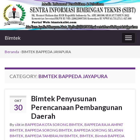
Bimtek
Togg
navig
Beranda
-
BIMTEK BAPPEDA JAYAPURA
CATEGORY:
BIMTEK BAPPEDA JAYAPURA
Bimtek Penyusunan
OKT
30
Perencanaan Pembangunan
Daerah
By
sibt
in
BAPPEDA KOTA SORONG BIMTEK
,
BAPPEDA RAJA AMPAT
BIMTEK
,
BAPPEDA SORONG BIMTEK
,
BAPPEDA SORONG SELATAN
BIMTEK
,
BAPPEDA TAMBRAUW BIMTEK
,
BIMTEK
,
Bimtek BAPPEDA