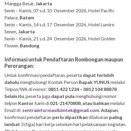
Mangga Besar,
Jakarta
Senin – Kamis, 07 s.d. 10 Desember 2026, Hotel Pacific
Palace,
Batam
Senin – Kamis, 14 s.d. 17 Desember 2026, Hotel Lumire
Senen
, Jakarta
Senin – Kamis, 21 s.d. 24 Desember 2026, Hotel Golden
Flower,
Bandung
Informasi untuk Pendaftaran Rombongan maupun
Perorangan:
Untuk konfirmasi pendaftaran, peserta
dapat terlebih
dahulu
menghubungi Kontak Person
Bapak YUNUS
melalui
Telpon/WA di nomor:
0811 422 1234 – 0812 104 88878
.
Selain itu
, peserta juga
dapat pula
menghubungi nomor
telpon
Kantor
kami di
021-21470808
,
atau bahkan
melalui
Email di:
sentrainformasibimtek@gmail.com
.
Adapun
,
konfirmasi pendaftaran
perlu dipastikan
dilakukan
paling
lambat
3 (tiga) hari kerja sebelum hari pelaksanaan kegiatan.