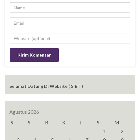
Selamat Datang Di Website ( SIBT )
Agustus 2026
S
S
R
K
J
S
M
1
2
3
4
5
6
7
8
9