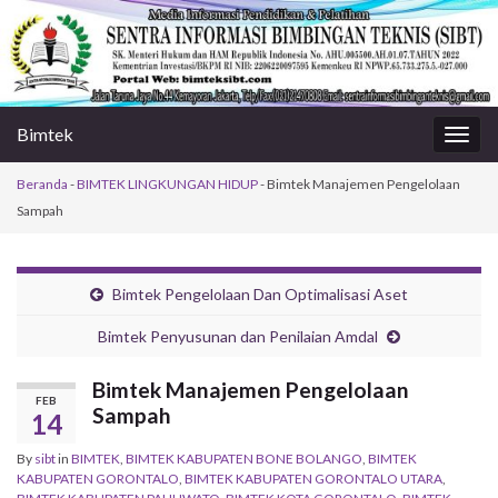
Bimtek
Togg
navig
Beranda
-
BIMTEK LINGKUNGAN HIDUP
-
Bimtek Manajemen Pengelolaan
Sampah
Bimtek Pengelolaan Dan Optimalisasi Aset
Bimtek Penyusunan dan Penilaian Amdal
Bimtek Manajemen Pengelolaan
FEB
Sampah
14
By
sibt
in
BIMTEK
,
BIMTEK KABUPATEN BONE BOLANGO
,
BIMTEK
KABUPATEN GORONTALO
,
BIMTEK KABUPATEN GORONTALO UTARA
,