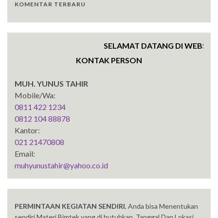
KOMENTAR TERBARU
SELAMAT DATANG DI WEBSITE SEN
KONTAK PERSON
MUH. YUNUS TAHIR
Mobile/Wa:
0811 422 1234
0812 104 88878
Kantor:
021 21470808
Email:
muhyunustahir@yahoo.co.id
PERMINTAAN KEGIATAN SENDIRI
, Anda bisa Menentukan
sendiri Materi Bimtek yang di butuhkan, Tanggal Dan Lokasi,