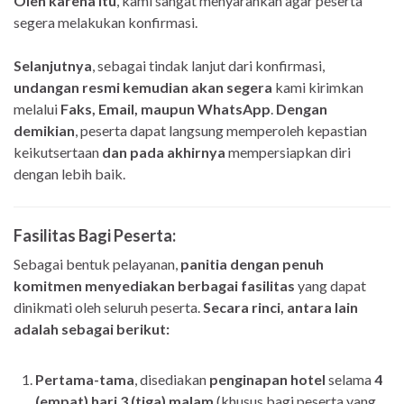
Oleh karena itu
, kami sangat menyarankan agar peserta
segera melakukan konfirmasi.
Selanjutnya
, sebagai tindak lanjut dari konfirmasi,
undangan resmi kemudian akan segera
kami kirimkan
melalui
Faks, Email, maupun WhatsApp
.
Dengan
demikian
, peserta dapat langsung memperoleh kepastian
keikutsertaan
dan pada akhirnya
mempersiapkan diri
dengan lebih baik.
Fasilitas Bagi Peserta:
Sebagai bentuk pelayanan,
panitia dengan penuh
komitmen menyediakan berbagai fasilitas
yang dapat
dinikmati oleh seluruh peserta.
Secara rinci, antara lain
adalah sebagai berikut:
Pertama-tama
, disediakan
penginapan hotel
selama
4
(empat) hari 3 (tiga) malam
(khusus bagi peserta yang