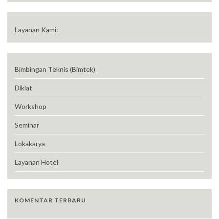
Layanan Kami:
Bimbingan Teknis (Bimtek)
Diklat
Workshop
Seminar
Lokakarya
Layanan Hotel
KOMENTAR TERBARU