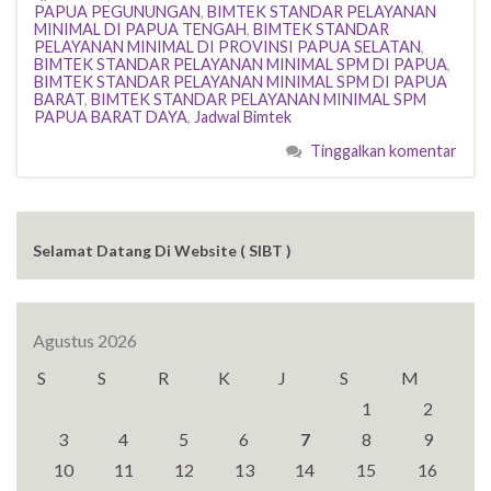
PAPUA PEGUNUNGAN
,
BIMTEK STANDAR PELAYANAN
MINIMAL DI PAPUA TENGAH
,
BIMTEK STANDAR
PELAYANAN MINIMAL DI PROVINSI PAPUA SELATAN
,
BIMTEK STANDAR PELAYANAN MINIMAL SPM DI PAPUA
,
BIMTEK STANDAR PELAYANAN MINIMAL SPM DI PAPUA
BARAT
,
BIMTEK STANDAR PELAYANAN MINIMAL SPM
PAPUA BARAT DAYA
,
Jadwal Bimtek
Tinggalkan komentar
Selamat Datang Di Website ( SIBT )
Agustus 2026
S
S
R
K
J
S
M
1
2
3
4
5
6
7
8
9
10
11
12
13
14
15
16