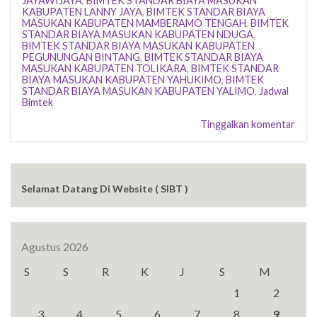
JAYAWIJAYA
,
BIMTEK STANDAR BIAYA MASUKAN
KABUPATEN LANNY JAYA
,
BIMTEK STANDAR BIAYA
MASUKAN KABUPATEN MAMBERAMO TENGAH
,
BIMTEK
STANDAR BIAYA MASUKAN KABUPATEN NDUGA
,
BIMTEK STANDAR BIAYA MASUKAN KABUPATEN
PEGUNUNGAN BINTANG
,
BIMTEK STANDAR BIAYA
MASUKAN KABUPATEN TOLIKARA
,
BIMTEK STANDAR
BIAYA MASUKAN KABUPATEN YAHUKIMO
,
BIMTEK
STANDAR BIAYA MASUKAN KABUPATEN YALIMO
,
Jadwal
Bimtek
Tinggalkan komentar
Selamat Datang Di Website ( SIBT )
Agustus 2026
S
S
R
K
J
S
M
1
2
3
4
5
6
7
8
9