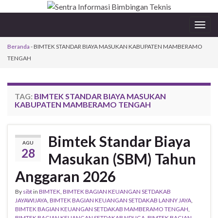
Togg
navig
Beranda
-
BIMTEK STANDAR BIAYA MASUKAN KABUPATEN MAMBERAMO
TENGAH
TAG:
BIMTEK STANDAR BIAYA MASUKAN
KABUPATEN MAMBERAMO TENGAH
Bimtek Standar Biaya
AGU
28
Masukan (SBM) Tahun
Anggaran 2026
By
sibt
in
BIMTEK
,
BIMTEK BAGIAN KEUANGAN SETDAKAB
JAYAWIJAYA
,
BIMTEK BAGIAN KEUANGAN SETDAKAB LANNY JAYA
,
BIMTEK BAGIAN KEUANGAN SETDAKAB MAMBERAMO TENGAH
,
BIMTEK BAGIAN KEUANGAN SETDAKAB NDUGA
,
BIMTEK BAGIAN