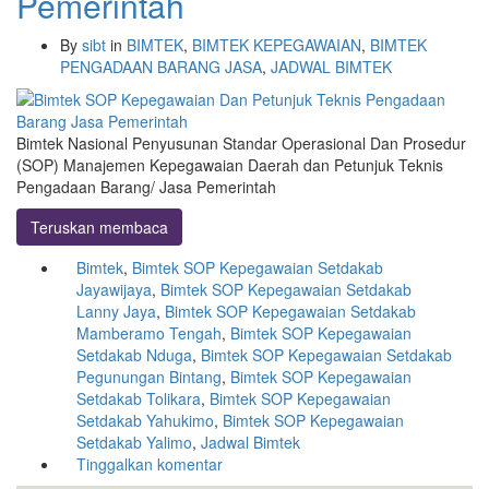
Pemerintah
By
sibt
in
BIMTEK
,
BIMTEK KEPEGAWAIAN
,
BIMTEK
PENGADAAN BARANG JASA
,
JADWAL BIMTEK
Bimtek Nasional Penyusunan Standar Operasional Dan Prosedur
(SOP) Manajemen Kepegawaian Daerah dan Petunjuk Teknis
Pengadaan Barang/ Jasa Pemerintah
Teruskan membaca
Bimtek
,
Bimtek SOP Kepegawaian Setdakab
Jayawijaya
,
Bimtek SOP Kepegawaian Setdakab
Lanny Jaya
,
Bimtek SOP Kepegawaian Setdakab
Mamberamo Tengah
,
Bimtek SOP Kepegawaian
Setdakab Nduga
,
Bimtek SOP Kepegawaian Setdakab
Pegunungan Bintang
,
Bimtek SOP Kepegawaian
Setdakab Tolikara
,
Bimtek SOP Kepegawaian
Setdakab Yahukimo
,
Bimtek SOP Kepegawaian
Setdakab Yalimo
,
Jadwal Bimtek
Tinggalkan komentar