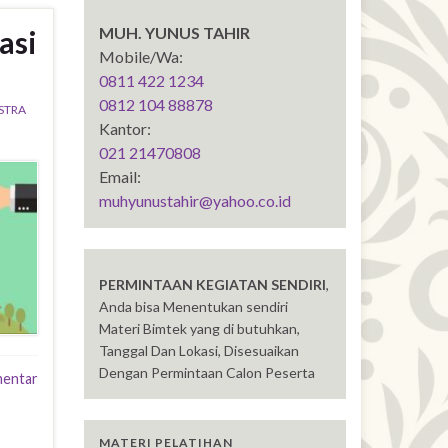
MUH. YUNUS TAHIR
asi
Mobile/Wa:
0811 422 1234
0812 104 88878
STRA
Kantor:
021 21470808
Email:
muhyunustahir@yahoo.co.id
PERMINTAAN KEGIATAN SENDIRI
,
Anda bisa Menentukan sendiri
Materi Bimtek yang di butuhkan,
Tanggal Dan Lokasi, Disesuaikan
Dengan Permintaan Calon Peserta
mentar
MATERI PELATIHAN