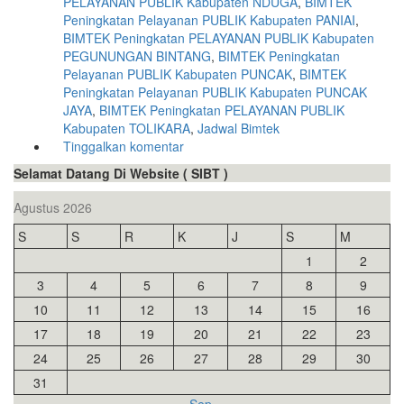
PELAYANAN PUBLIK Kabupaten NDUGA
,
BIMTEK
Peningkatan Pelayanan PUBLIK Kabupaten PANIAI
,
BIMTEK Peningkatan PELAYANAN PUBLIK Kabupaten
PEGUNUNGAN BINTANG
,
BIMTEK Peningkatan
Pelayanan PUBLIK Kabupaten PUNCAK
,
BIMTEK
Peningkatan Pelayanan PUBLIK Kabupaten PUNCAK
JAYA
,
BIMTEK Peningkatan PELAYANAN PUBLIK
Kabupaten TOLIKARA
,
Jadwal Bimtek
Tinggalkan komentar
Selamat Datang Di Website ( SIBT )
Agustus 2026
S
S
R
K
J
S
M
1
2
3
4
5
6
7
8
9
10
11
12
13
14
15
16
17
18
19
20
21
22
23
24
25
26
27
28
29
30
31