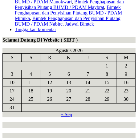
BUMD / PDAM Manokwari
,
Bimtek Penghapusan dan
Penyisihan Piutang BUMD / PDAM Maybrat
,
Bimtek
Penghapusan dan Penyisihan Piutang BUMD / PDAM
Mimika
,
Bimtek Penghapusan dan Penyisihan Piutang
BUMD / PDAM Nabire
,
Jadwal Bimtek
Tinggalkan komentar
Selamat Datang Di Website ( SIBT )
Agustus 2026
S
S
R
K
J
S
M
1
2
3
4
5
6
7
8
9
10
11
12
13
14
15
16
17
18
19
20
21
22
23
24
25
26
27
28
29
30
31
« Sep