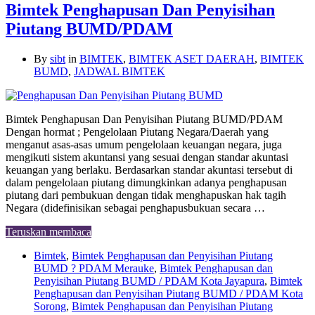
Bimtek Penghapusan Dan Penyisihan
Piutang BUMD/PDAM
By
sibt
in
BIMTEK
,
BIMTEK ASET DAERAH
,
BIMTEK
BUMD
,
JADWAL BIMTEK
Bimtek Penghapusan Dan Penyisihan Piutang BUMD/PDAM
Dengan hormat ; Pengelolaan Piutang Negara/Daerah yang
menganut asas-asas umum pengelolaan keuangan negara, juga
mengikuti sistem akuntansi yang sesuai dengan standar akuntasi
keuangan yang berlaku. Berdasarkan standar akuntasi tersebut di
dalam pengelolaan piutang dimungkinkan adanya penghapusan
piutang dari pembukuan dengan tidak menghapuskan hak tagih
Negara (didefinisikan sebagai penghapusbukuan secara …
Teruskan membaca
Bimtek
,
Bimtek Penghapusan dan Penyisihan Piutang
BUMD ? PDAM Merauke
,
Bimtek Penghapusan dan
Penyisihan Piutang BUMD / PDAM Kota Jayapura
,
Bimtek
Penghapusan dan Penyisihan Piutang BUMD / PDAM Kota
Sorong
,
Bimtek Penghapusan dan Penyisihan Piutang