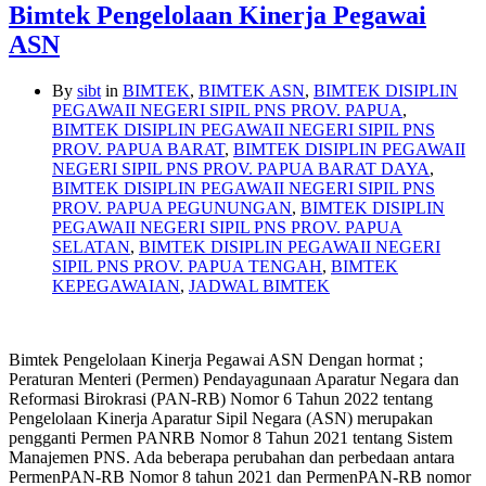
Bimtek Pengelolaan Kinerja Pegawai
ASN
By
sibt
in
BIMTEK
,
BIMTEK ASN
,
BIMTEK DISIPLIN
PEGAWAII NEGERI SIPIL PNS PROV. PAPUA
,
BIMTEK DISIPLIN PEGAWAII NEGERI SIPIL PNS
PROV. PAPUA BARAT
,
BIMTEK DISIPLIN PEGAWAII
NEGERI SIPIL PNS PROV. PAPUA BARAT DAYA
,
BIMTEK DISIPLIN PEGAWAII NEGERI SIPIL PNS
PROV. PAPUA PEGUNUNGAN
,
BIMTEK DISIPLIN
PEGAWAII NEGERI SIPIL PNS PROV. PAPUA
SELATAN
,
BIMTEK DISIPLIN PEGAWAII NEGERI
SIPIL PNS PROV. PAPUA TENGAH
,
BIMTEK
KEPEGAWAIAN
,
JADWAL BIMTEK
Bimtek Pengelolaan Kinerja Pegawai ASN Dengan hormat ;
Peraturan Menteri (Permen) Pendayagunaan Aparatur Negara dan
Reformasi Birokrasi (PAN-RB) Nomor 6 Tahun 2022 tentang
Pengelolaan Kinerja Aparatur Sipil Negara (ASN) merupakan
pengganti Permen PANRB Nomor 8 Tahun 2021 tentang Sistem
Manajemen PNS. Ada beberapa perubahan dan perbedaan antara
PermenPAN-RB Nomor 8 tahun 2021 dan PermenPAN-RB nomor