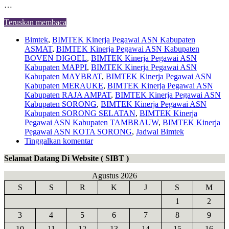
…
Teruskan membaca
Bimtek
,
BIMTEK Kinerja Pegawai ASN Kabupaten
ASMAT
,
BIMTEK Kinerja Pegawai ASN Kabupaten
BOVEN DIGOEL
,
BIMTEK Kinerja Pegawai ASN
Kabupaten MAPPI
,
BIMTEK Kinerja Pegawai ASN
Kabupaten MAYBRAT
,
BIMTEK Kinerja Pegawai ASN
Kabupaten MERAUKE
,
BIMTEK Kinerja Pegawai ASN
Kabupaten RAJA AMPAT
,
BIMTEK Kinerja Pegawai ASN
Kabupaten SORONG
,
BIMTEK Kinerja Pegawai ASN
Kabupaten SORONG SELATAN
,
BIMTEK Kinerja
Pegawai ASN Kabupaten TAMBRAUW
,
BIMTEK Kinerja
Pegawai ASN KOTA SORONG
,
Jadwal Bimtek
Tinggalkan komentar
Selamat Datang Di Website ( SIBT )
Agustus 2026
S
S
R
K
J
S
M
1
2
3
4
5
6
7
8
9
10
11
12
13
14
15
16