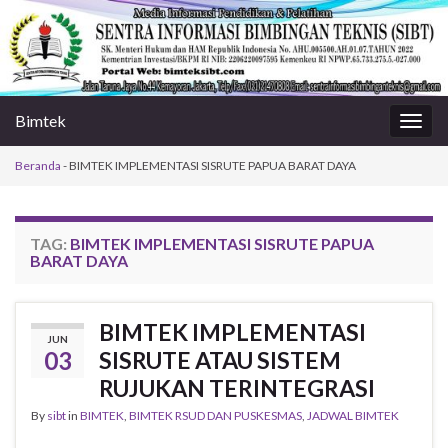
Bimtek
Togg
navig
Beranda
-
BIMTEK IMPLEMENTASI SISRUTE PAPUA BARAT DAYA
TAG:
BIMTEK IMPLEMENTASI SISRUTE PAPUA
BARAT DAYA
BIMTEK IMPLEMENTASI
JUN
03
SISRUTE ATAU SISTEM
RUJUKAN TERINTEGRASI
By
sibt
in
BIMTEK
,
BIMTEK RSUD DAN PUSKESMAS
,
JADWAL BIMTEK