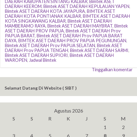
DAERAH KABUPATEN SINTANG KALBAR
,
Bimtek ASET
DAERAH KEEROM
,
Bimtek ASET DAERAH KEPULAUAN YAPEN
,
Bimtek ASET DAERAH KOTA JAYAPURA
,
BIMTEK ASET
DAERAH KOTA PONTIANAK KALBAR
,
BIMTEK ASET DAERAH
KOTA SINGKAWANG KALBAR
,
Bimtek ASET DAERAH
MAMBERAMO RAYA
,
Bimtek ASET DAERAH MAYBRAT
,
Bimtek
ASET DAERAH PROV PAPUA
,
Bimtek ASET DAERAH Prov
PAPUA BARAT
,
Bimtek ASET DAERAH Prov PAPUA BARAT
DAYA
,
BIMTEK ASET DAERAH PROV PAPUA PEGUNUNGAN
,
Bimtek ASET DAERAH Prov PAPUA SELATAN
,
Bimtek ASET
DAERAH Prov PAPUA TENGAH
,
Bimtek ASET DAERAH SARMI
,
Bimtek ASET DAERAH SUPIORI
,
Bimtek ASET DAERAH
WAROPEN
,
Jadwal Bimtek
Tinggalkan komentar
Selamat Datang Di Website ( SIBT )
Agustus 2026
S
S
R
K
J
S
M
1
2
3
4
5
6
7
8
9