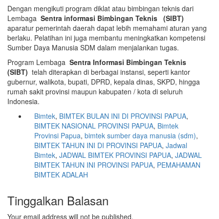
Dengan mengikuti program diklat atau bimbingan teknis dari
Lembaga
Sentra informasi Bimbingan Teknis (SIBT)
aparatur pemerintah daerah dapat lebih memahami aturan yang
berlaku. Pelatihan ini juga membantu meningkatkan kompetensi
Sumber Daya Manusia SDM dalam menjalankan tugas.
Program Lembaga
Sentra Informasi Bimbingan Teknis
(SIBT)
telah diterapkan di berbagai instansi, seperti kantor
gubernur, walikota, bupati, DPRD, kepala dinas, SKPD, hingga
rumah sakit provinsi maupun kabupaten / kota di seluruh
Indonesia.
Bimtek
,
BIMTEK BULAN INI DI PROVINSI PAPUA
,
BIMTEK NASIONAL PROVINSI PAPUA
,
Bimtek
Provinsi Papua
,
bimtek sumber daya manusia (sdm)
,
BIMTEK TAHUN INI DI PROVINSI PAPUA
,
Jadwal
Bimtek
,
JADWAL BIMTEK PROVINSI PAPUA
,
JADWAL
BIMTEK TAHUN INI PROVINSI PAPUA
,
PEMAHAMAN
BIMTEK ADALAH
Tinggalkan Balasan
Your email address will not be published.